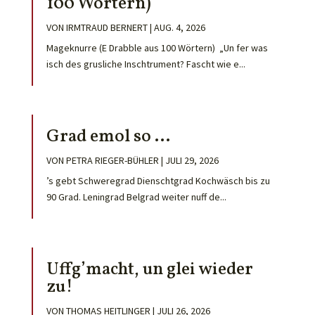
100 Wörtern)
VON
IRMTRAUD BERNERT
|
AUG. 4, 2026
Mageknurre (E Drabble aus 100 Wörtern) „Un fer was
isch des grusliche Inschtrument? Fascht wie e...
Grad emol so …
VON
PETRA RIEGER-BÜHLER
|
JULI 29, 2026
’s gebt Schweregrad Dienschtgrad Kochwäsch bis zu
90 Grad. Leningrad Belgrad weiter nuff de...
Uffg’macht, un glei wieder
zu!
VON
THOMAS HEITLINGER
|
JULI 26, 2026