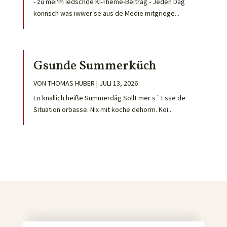
- zu mei'm ledschde KI-Theme-Beitrag - Jeden Dag
konnsch was iwwer se aus de Medie mitgriege...
Gsunde Summerküch
VON
THOMAS HUBER
|
JULI 13, 2026
En knallich heiße Summerdäg Sollt mer s´ Esse de
Situation orbasse. Nix mit koche dehorm. Koi...