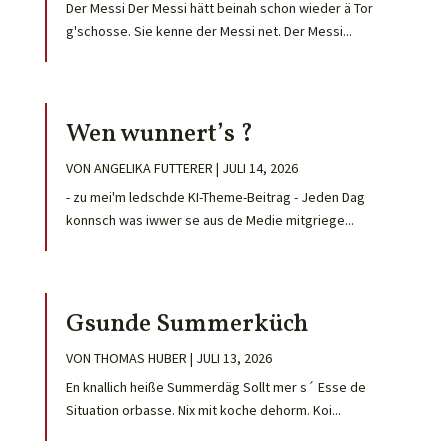
Der Messi Der Messi hätt beinah schon wieder ä Tor
g'schosse. Sie kenne der Messi net. Der Messi...
Wen wunnert’s ?
VON
ANGELIKA FUTTERER
|
JULI 14, 2026
- zu mei'm ledschde KI-Theme-Beitrag - Jeden Dag
konnsch was iwwer se aus de Medie mitgriege...
Gsunde Summerküch
VON
THOMAS HUBER
|
JULI 13, 2026
En knallich heiße Summerdäg Sollt mer s´ Esse de
Situation orbasse. Nix mit koche dehorm. Koi...