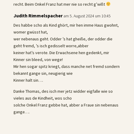
recht. Beim Onkel Franz hat mer nie so recht g’wißt
Judith Rimmelspacher
am 5. August 2024 um 10:45
Des habbe scho als Kind ghört, mir hen imme Haus gwohnt,
womer gwüsst hat,
wer nebenaus geht. Odder ’s hat gheiße, der odder die
geht fremd, ’s isch gedisselt worre,abber
keiner hat’s verote. Die Erwachsene hen gedenkt, mir
Kinner sin bleed, von wege!
Mir hen sogar spitz kriegt, dass manche net fremd sondern
bekannt gange sin, neugierig wie
Kinner halt sin….
Danke Thomas, des isch mer jetz widder eigfalle wie so
vieles aus de Kindheit, wos scho
solche Onkel Franz gebbe hat, abber a Fraue sin nebenaus
gange….