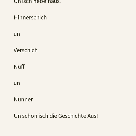
Un isch nebe’naus.
Hinnerschich
un
Verschich
Nuff
un
Nunner
Un schon isch die Geschichte Aus!