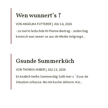
Wen wunnert’s ?
VON
ANGELIKA FUTTERER
|
JULI 14, 2026
- zu mei'm ledschde KI-Theme-Beitrag - Jeden Dag
konnsch was iwwer se aus de Medie mitgriege...
Gsunde Summerküch
VON
THOMAS HUBER
|
JULI 13, 2026
En knallich heiße Summerdäg Sollt mer s´ Esse de
Situation orbasse. Nix mit koche dehorm. Koi...