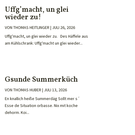
Uffg’macht, un glei
wieder zu!
VON
THOMAS HEITLINGER
|
JULI 26, 2026
Uffg'macht, un glei wieder zu. Des Häffele aus
am Kühlschrank: Uffg'macht un glei wieder...
Gsunde Summerküch
VON
THOMAS HUBER
|
JULI 13, 2026
En knallich heiße Summerdäg Sollt mer s´
Esse de Situation orbasse. Nix mit koche
dehorm. Koi...