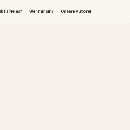
bt’s Neies?
Wer mir sin?
Unsere Autore!