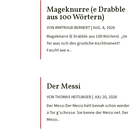
Mageknurre (e Drabble
aus 100 Wörtern)
VON
IRMTRAUD BERNERT
|
AUG. 4, 2026
Mageknurre (E Drabble aus 100 Wörtern) „Un
fer was isch des grusliche Inschtrument?
Fascht wie e...
Der Messi
VON
THOMAS HEITLINGER
|
JULI 20, 2026
Der Messi Der Messi hätt beinah schon wieder
ä Tor g'schosse. Sie kenne der Messi net. Der
Messi...