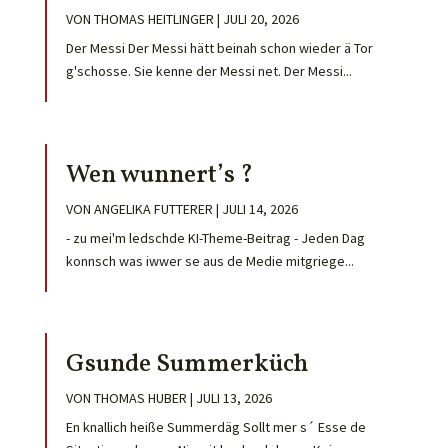
VON
THOMAS HEITLINGER
|
JULI 20, 2026
Der Messi Der Messi hätt beinah schon wieder ä Tor
g'schosse. Sie kenne der Messi net. Der Messi...
Wen wunnert’s ?
VON
ANGELIKA FUTTERER
|
JULI 14, 2026
- zu mei'm ledschde KI-Theme-Beitrag - Jeden Dag
konnsch was iwwer se aus de Medie mitgriege...
Gsunde Summerküch
VON
THOMAS HUBER
|
JULI 13, 2026
En knallich heiße Summerdäg Sollt mer s´ Esse de