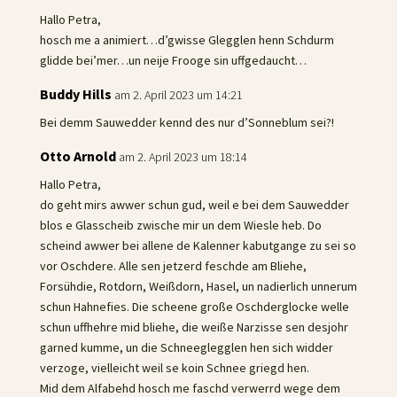
Hallo Petra,
hosch me a animiert…d’gwisse Glegglen henn Schdurm
glidde bei’mer…un neije Frooge sin uffgedaucht…
Buddy Hills
am 2. April 2023 um 14:21
Bei demm Sauwedder kennd des nur d’Sonneblum sei?!
Otto Arnold
am 2. April 2023 um 18:14
Hallo Petra,
do geht mirs awwer schun gud, weil e bei dem Sauwedder
blos e Glasscheib zwische mir un dem Wiesle heb. Do
scheind awwer bei allene de Kalenner kabutgange zu sei so
vor Oschdere. Alle sen jetzerd feschde am Bliehe,
Forsühdie, Rotdorn, Weißdorn, Hasel, un nadierlich unnerum
schun Hahnefies. Die scheene große Oschderglocke welle
schun uffhehre mid bliehe, die weiße Narzisse sen desjohr
garned kumme, un die Schneeglegglen hen sich widder
verzoge, vielleicht weil se koin Schnee griegd hen.
Mid dem Alfabehd hosch me faschd verwerrd wege dem