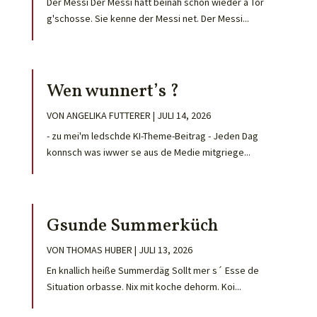
Der Messi Der Messi hätt beinah schon wieder ä Tor
g'schosse. Sie kenne der Messi net. Der Messi...
Wen wunnert’s ?
VON
ANGELIKA FUTTERER
|
JULI 14, 2026
- zu mei'm ledschde KI-Theme-Beitrag - Jeden Dag
konnsch was iwwer se aus de Medie mitgriege...
Gsunde Summerküch
VON
THOMAS HUBER
|
JULI 13, 2026
En knallich heiße Summerdäg Sollt mer s´ Esse de
Situation orbasse. Nix mit koche dehorm. Koi...