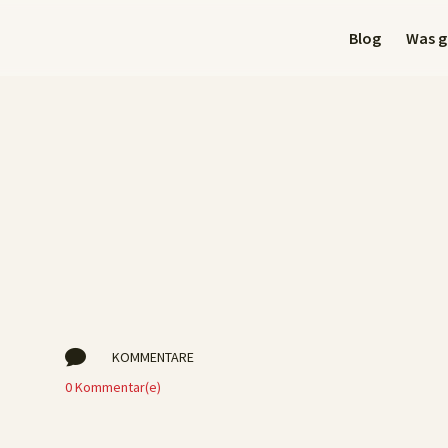
Blog
Was gi

KOMMENTARE
0 Kommentar(e)