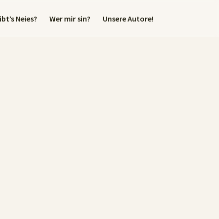
bt’s Neies?
Wer mir sin?
Unsere Autore!