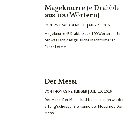
Mageknurre (e Drabble
aus 100 Wörtern)
VON
IRMTRAUD BERNERT
|
AUG. 4, 2026
Mageknurre (E Drabble aus 100 Wörtern) „Un
fer was isch des grusliche Inschtrument?
Fascht wie e...
Der Messi
VON
THOMAS HEITLINGER
|
JULI 20, 2026
Der Messi Der Messi hätt beinah schon wieder
ä Tor g'schosse. Sie kenne der Messi net. Der
Messi...