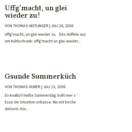
Uffg’macht, un glei
wieder zu!
VON
THOMAS HEITLINGER
|
JULI 26, 2026
Uffg'macht, un glei wieder zu. Des Häffele aus
am Kühlschrank: Uffg'macht un glei wieder...
Gsunde Summerküch
VON
THOMAS HUBER
|
JULI 13, 2026
En knallich heiße Summerdäg Sollt mer s´
Esse de Situation orbasse. Nix mit koche
dehorm. Koi...