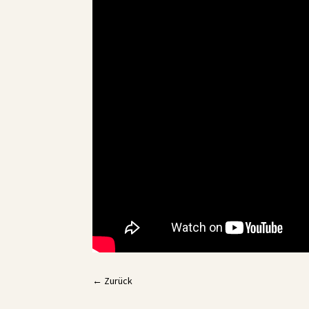
←
Zurück