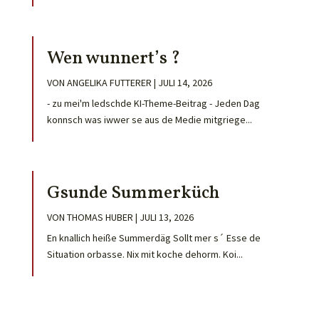
Wen wunnert’s ?
VON
ANGELIKA FUTTERER
|
JULI 14, 2026
- zu mei'm ledschde KI-Theme-Beitrag - Jeden Dag
konnsch was iwwer se aus de Medie mitgriege...
Gsunde Summerküch
VON
THOMAS HUBER
|
JULI 13, 2026
En knallich heiße Summerdäg Sollt mer s´ Esse de
Situation orbasse. Nix mit koche dehorm. Koi...