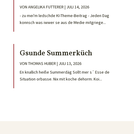
VON
ANGELIKA FUTTERER
|
JULI 14, 2026
- zu mei'm ledschde KI-Theme-Beitrag - Jeden Dag
konnsch was iwwer se aus de Medie mitgriege...
Gsunde Summerküch
VON
THOMAS HUBER
|
JULI 13, 2026
En knallich heiße Summerdäg Sollt mer s´ Esse de
Situation orbasse. Nix mit koche dehorm. Koi...