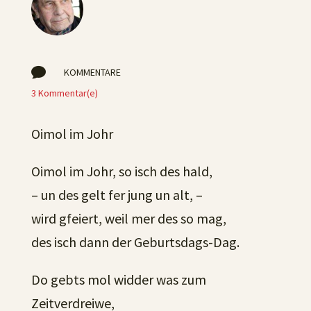

KOMMENTARE
3 Kommentar(e)
Oimol im Johr
Oimol im Johr, so isch des hald,
– un des gelt fer jung un alt, –
wird gfeiert, weil mer des so mag,
des isch dann der Geburtsdags-Dag.
Do gebts mol widder was zum
Zeitverdreiwe,