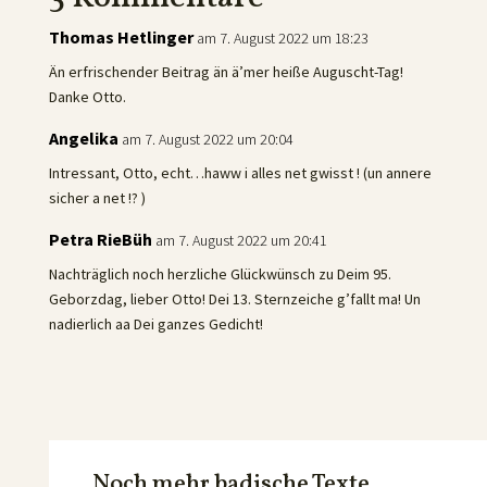
Thomas Hetlinger
am 7. August 2022 um 18:23
Än erfrischender Beitrag än ä’mer heiße Auguscht-Tag!
Danke Otto.
Angelika
am 7. August 2022 um 20:04
Intressant, Otto, echt…haww i alles net gwisst ! (un annere
sicher a net !? )
Petra RieBüh
am 7. August 2022 um 20:41
Nachträglich noch herzliche Glückwünsch zu Deim 95.
Geborzdag, lieber Otto! Dei 13. Sternzeiche g’fallt ma! Un
nadierlich aa Dei ganzes Gedicht!
Noch mehr badische Texte