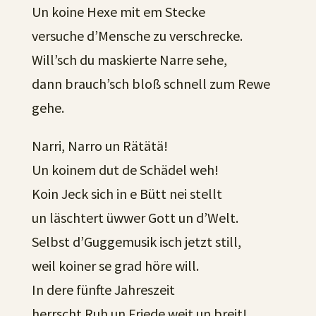
Un koine Hexe mit em Stecke
versuche d’Mensche zu verschrecke.
Will’sch du maskierte Narre sehe,
dann brauch’sch bloß schnell zum Rewe
gehe.
Narri, Narro un Rätätä!
Un koinem dut de Schädel weh!
Koin Jeck sich in e Bütt nei stellt
un läschtert üwwer Gott un d’Welt.
Selbst d’Guggemusik isch jetzt still,
weil koiner se grad höre will.
In dere fünfte Jahreszeit
herrscht Ruh un Friede weit un breit!