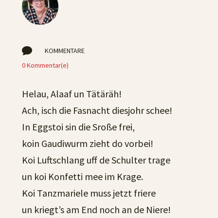

KOMMENTARE
0 Kommentar(e)
Helau, Alaaf un Tätäräh!
Ach, isch die Fasnacht diesjohr schee!
In Eggstoi sin die Sroße frei,
koin Gaudiwurm zieht do vorbei!
Koi Luftschlang uff de Schulter trage
un koi Konfetti mee im Krage.
Koi Tanzmariele muss jetzt friere
un kriegt’s am End noch an de Niere!