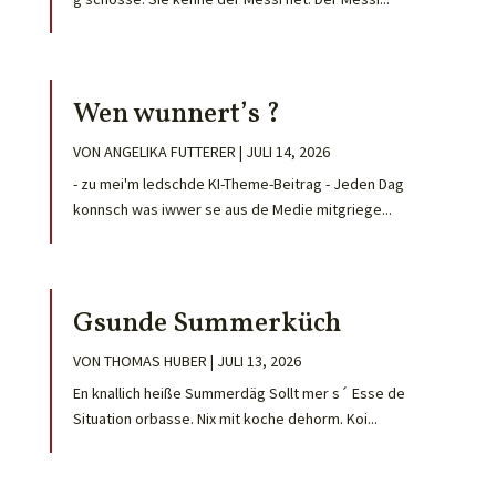
Wen wunnert’s ?
VON
ANGELIKA FUTTERER
|
JULI 14, 2026
- zu mei'm ledschde KI-Theme-Beitrag - Jeden Dag
konnsch was iwwer se aus de Medie mitgriege...
Gsunde Summerküch
VON
THOMAS HUBER
|
JULI 13, 2026
En knallich heiße Summerdäg Sollt mer s´ Esse de
Situation orbasse. Nix mit koche dehorm. Koi...