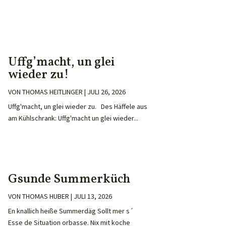
Uffg’macht, un glei
wieder zu!
VON
THOMAS HEITLINGER
|
JULI 26, 2026
Uffg'macht, un glei wieder zu. Des Häffele aus
am Kühlschrank: Uffg'macht un glei wieder...
Gsunde Summerküch
VON
THOMAS HUBER
|
JULI 13, 2026
En knallich heiße Summerdäg Sollt mer s´
Esse de Situation orbasse. Nix mit koche