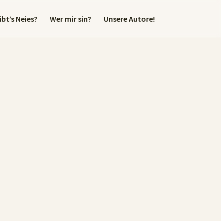
bt’s Neies?
Wer mir sin?
Unsere Autore!