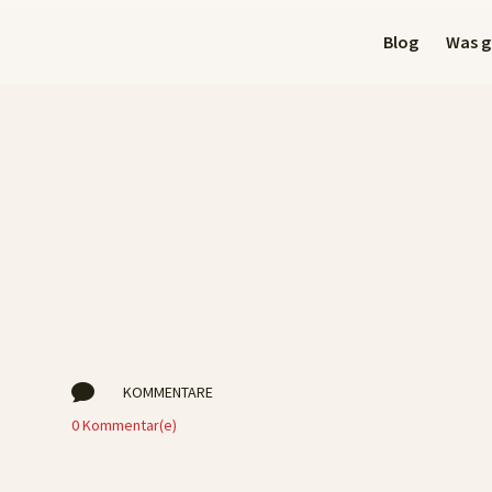
Blog
Was gi

KOMMENTARE
0 Kommentar(e)