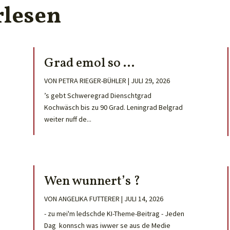
rlesen
Grad emol so …
VON
PETRA RIEGER-BÜHLER
|
JULI 29, 2026
’s gebt Schweregrad Dienschtgrad
Kochwäsch bis zu 90 Grad. Leningrad Belgrad
weiter nuff de...
Wen wunnert’s ?
VON
ANGELIKA FUTTERER
|
JULI 14, 2026
- zu mei'm ledschde KI-Theme-Beitrag - Jeden
Dag konnsch was iwwer se aus de Medie