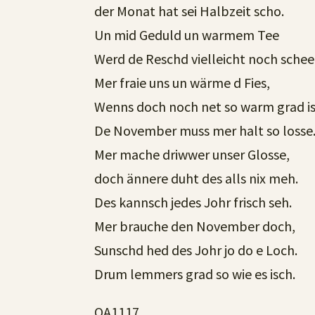
der Monat hat sei Halbzeit scho.
Un mid Geduld un warmem Tee
Werd de Reschd vielleicht noch schee
Mer fraie uns un wärme d Fies,
Wenns doch noch net so warm grad is
De November muss mer halt so losse
Mer mache driwwer unser Glosse,
doch ännere duht des alls nix meh.
Des kannsch jedes Johr frisch seh.
Mer brauche den November doch,
Sunschd hed des Johr jo do e Loch.
Drum lemmers grad so wie es isch.
OA1117