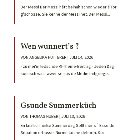
Der Messi Der Messi hätt beinah schon wieder ä Tor
g'schosse. Sie kenne der Messi net. Der Messi...
Wen wunnert’s ?
VON
ANGELIKA FUTTERER
|
JULI 14, 2026
- zu mei'm ledschde KI-Theme-Beitrag - Jeden Dag
konnsch was iwwer se aus de Medie mitgriege...
Gsunde Summerküch
VON
THOMAS HUBER
|
JULI 13, 2026
En knallich heiße Summerdäg Sollt mer s´ Esse de
Situation orbasse. Nix mit koche dehorm. Koi...