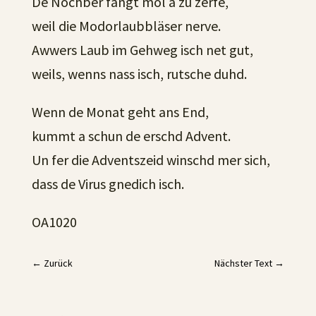
De Nochber fangt mol a zu zerfe,
weil die Modorlaubbläser nerve.
Awwers Laub im Gehweg isch net gut,
weils, wenns nass isch, rutsche duhd.
Wenn de Monat geht ans End,
kummt a schun de erschd Advent.
Un fer die Adventszeid winschd mer sich,
dass de Virus gnedich isch.
OA1020
←
Zurück
Nächster Text
→