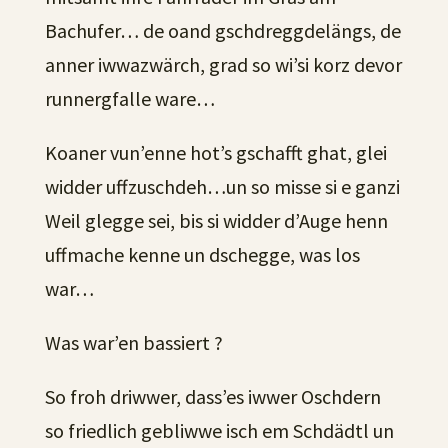
Bachufer… de oand gschdreggdelängs, de
anner iwwazwärch, grad so wi’si korz devor
runnergfalle ware…
Koaner vun’enne hot’s gschafft ghat, glei
widder uffzuschdeh…un so misse si e ganzi
Weil glegge sei, bis si widder d’Auge henn
uffmache kenne un dschegge, was los
war…
Was war’en bassiert ?
So froh driwwer, dass’es iwwer Oschdern
so friedlich gebliwwe isch em Schdädtl un