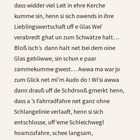
dass widder viel Leit in ehre Kerche
kumme sin, henn si sich owends in ihre
Lieblingswertschaft uff e Glas Wei‘
verabredt ghat un zum Schwätze halt…
Bloß isch’s dann halt net bei dem oine
Glas gebliwwe, sin schun e paar
zammekumme gwest… Awwa ma war jo
zum Glick net mi’m Audo do ! Wi’si awwa
dann drauß uff de Schdrooß gmerkt henn,
dass a ’s Fahrradfahre net ganz ohne
Schlangelinie verlaaft, henn si sich
entschlosse, uff’eme Schleichwegl
hoamzufahre, schee langsam,