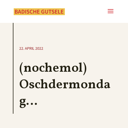
22. APRIL 2022
(nochemol)
Oschdermonda
g…