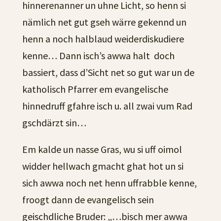
hinnerenanner un uhne Licht, so henn si
nämlich net gut gseh wärre gekennd un
henn a noch halblaud weiderdiskudiere
kenne… Dann isch’s awwa halt doch
bassiert, dass d’Sicht net so gut war un de
katholisch Pfarrer em evangelische
hinnedruff gfahre isch u. all zwai vum Rad
gschdärzt sin…
Em kalde un nasse Gras, wu si uff oimol
widder hellwach gmacht ghat hot un si
sich awwa noch net henn uffrabble kenne,
froogt dann de evangelisch sein
geischdliche Bruder: „…bisch mer awwa