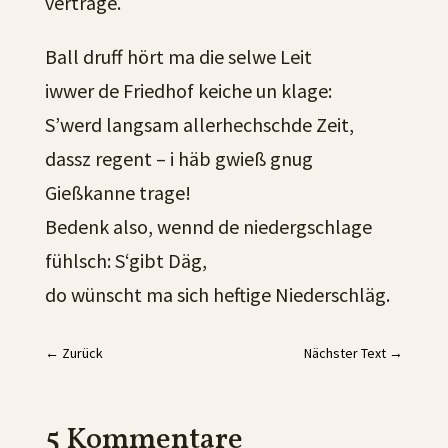
vertrage.
Ball druff hört ma die selwe Leit
iwwer de Friedhof keiche un klage:
S’werd langsam allerhechschde Zeit,
dassz regent – i häb gwieß gnug
Gießkanne trage!
Bedenk also, wennd de niedergschlage
fühlsch: S‘gibt Däg,
do wünscht ma sich heftige Niederschläg.
←
Zurück
Nächster Text
→
5 Kommentare