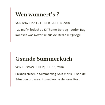
Wen wunnert’s ?
VON
ANGELIKA FUTTERER
|
JULI 14, 2026
- zu mei'm ledschde KI-Theme-Beitrag - Jeden Dag
konnsch was iwwer se aus de Medie mitgriege...
Gsunde Summerküch
VON
THOMAS HUBER
|
JULI 13, 2026
En knallich heiße Summerdäg Sollt mer s´ Esse de
Situation orbasse. Nix mit koche dehorm. Koi...