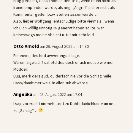
Blog gedacht, dass Thomas den Text, wenn er ihn nicht als
Ironie empfinden würde, als neg. „Angriff“ sicher nicht als
Kommentar gelten bzw. stehen lassen würde….
Also, lieber Wolfgang, entschuldige bitte vielmals , wenn
ich Dich -völlig unnötig !!!- genervt haben sollte, war
keineswegs meine Absicht u. tut mir sehr leid !
Otto Arnold
am 28. August 2022 um 14:30
Eieieieiei, des hod awwer eigschlage.
Warum aigetlich? sähetd des doch oifach mol so wie mei
Modder:
Buu, merk ders gud, du derfsch nie vor die Schläg heile.
Dass/damit mer wais: in aller Ruh abwarde.
Angelika
am 28. August 2022 um 17:04
I sag vorerscht nix meh…net zu Dobbldaidichkaide un net
zu „Schläg“…