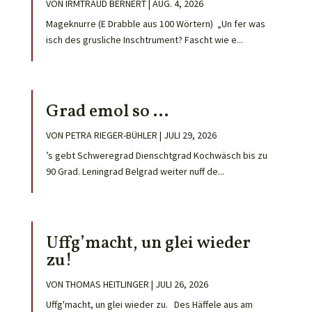
VON
IRMTRAUD BERNERT
|
AUG. 4, 2026
Mageknurre (E Drabble aus 100 Wörtern) „Un fer was
isch des grusliche Inschtrument? Fascht wie e...
Grad emol so …
VON
PETRA RIEGER-BÜHLER
|
JULI 29, 2026
’s gebt Schweregrad Dienschtgrad Kochwäsch bis zu
90 Grad. Leningrad Belgrad weiter nuff de...
Uffg’macht, un glei wieder
zu!
VON
THOMAS HEITLINGER
|
JULI 26, 2026
Uffg'macht, un glei wieder zu. Des Häffele aus am