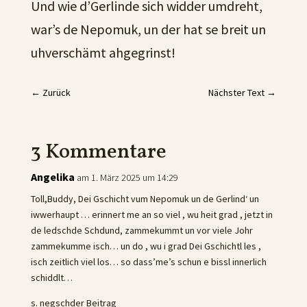
Und wie d’Gerlinde sich widder umdreht,
war’s de Nepomuk, un der hat se breit un
uhverschämt ahgegrinst!
←
Zurück
Nächster Text
→
3 Kommentare
Angelika
am 1. März 2025 um 14:29
Toll,Buddy, Dei Gschicht vum Nepomuk un de Gerlind‘ un
iwwerhaupt … erinnert me an so viel , wu heit grad , jetzt in
de ledschde Schdund, zammekummt un vor viele Johr
zammekumme isch… un do , wu i grad Dei Gschichtl les ,
isch zeitlich viel los… so dass’me’s schun e bissl innerlich
schiddlt…
s. negschder Beitrag