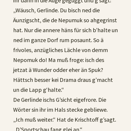
ihr dann in die Auge geguggt und g’sagt:
„Wäusch, Gerlinde. Du bisch ned die
Äunzigscht, die de Nepumuk so ahgegrinst
hat. Nur die annere häns für sich b’halte un
ned im ganze Dorf rum posaunt. So ä
frivoles, anzügliches Lächle von demm
Nepomuk do! Ma muß froge: isch des
jetzat ä Wunder odder eher än Spuk?
Hättsch besser kei Drama draus g’macht
un die Lapp g‘halte.“
De Gerlinde ischs G’sicht eigefrore. Die
Wörter sin ihr im Hals stecke gebliewe.
„Ich muß weiter.“ Hat de Krischtoff g’sagt.
„D’Sportschau fang glei an.“