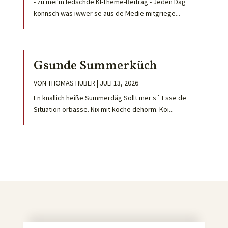
- zu mei'm ledschde KI-Theme-Beitrag - Jeden Dag
konnsch was iwwer se aus de Medie mitgriege...
Gsunde Summerküch
VON
THOMAS HUBER
|
JULI 13, 2026
En knallich heiße Summerdäg Sollt mer s´ Esse de
Situation orbasse. Nix mit koche dehorm. Koi...