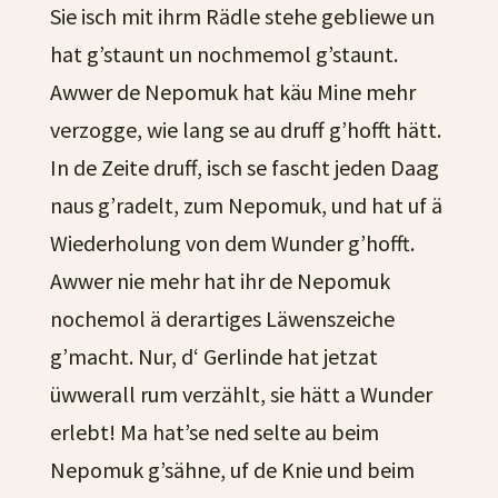
Sie isch mit ihrm Rädle stehe gebliewe un
hat g’staunt un nochmemol g’staunt.
Awwer de Nepomuk hat käu Mine mehr
verzogge, wie lang se au druff g’hofft hätt.
In de Zeite druff, isch se fascht jeden Daag
naus g’radelt, zum Nepomuk, und hat uf ä
Wiederholung von dem Wunder g’hofft.
Awwer nie mehr hat ihr de Nepomuk
nochemol ä derartiges Läwenszeiche
g’macht. Nur, d‘ Gerlinde hat jetzat
üwwerall rum verzählt, sie hätt a Wunder
erlebt! Ma hat’se ned selte au beim
Nepomuk g’sähne, uf de Knie und beim