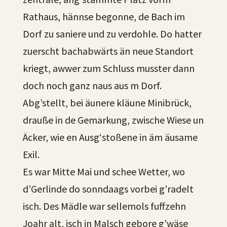
Rathaus, hännse begonne, de Bach im
Dorf zu saniere und zu verdohle. Do hatter
zuerscht bachabwärts än neue Standort
kriegt, awwer zum Schluss musster dann
doch noch ganz naus aus m Dorf.
Abg’stellt, bei äunere kläune Minibrück,
drauße in de Gemarkung, zwische Wiese un
Äcker, wie en Ausg‘stoßene in äm äusame
Exil.
Es war Mitte Mai und schee Wetter, wo
d’Gerlinde do sonndaags vorbei g’radelt
isch. Des Mädle war sellemols fuffzehn
Joahr alt, isch in Malsch gebore g’wäse