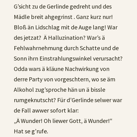
G’sicht zu de Gerlinde gedreht und des
Mädle breit ahgegrinst . Ganz kurz nur!
Bloß än Lidschlag mit de Auge lang! War
des jetzat? Ä Halluzination? War’s ä
Fehlwahrnehmung durch Schatte und de
Sonn ihrn Einstrahlungswinkel verursacht?
Odda wars ä kläune Nachwirkung von
derre Party von vorgeschtern, wo se äm
Alkohol zug’sproche hän un ä bissle
rumgeknutscht? Für d’Gerlinde selwer war
de Fall awwer sofort klar:
„Ä Wunder! Oh liewer Gott, ä Wunder!“
Hat se g’rufe.