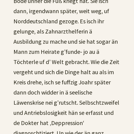
Bode unner die Füß kriegt hat. Sie isch
dann, irgendwann später, weit weg, uf
Norddeutschland gezoge. Es isch ihr
gelunge, als Zahnarzthelferin ä
Ausbildung zu mache und sie hat sogar än
Mann zum Heirate g’funde- jo au ä
Töchterle uf d’ Welt gebracht. Wie die Zeit
vergeht und sich die Dinge halt au als im
Kreis drehe, isch se fuffzig Joahr später
dann doch widder in ä seelische
Läwenskrise nei g’rutscht. Selbschtzweifel
und Antriebslosigkeit hän se erfasst und
de Dokter hat ‚Deppression‘
diagnoschtiziert. Un wie der än ganz