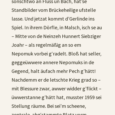
sonschtwo an Flüss un Bäch, hat’se
Standbilder vom Brückeheilige ufstelle
lasse. Und jetzat kommt d’Gerlinde ins
Spiel. In ihrem Dörfle, in Malsch, isch se au
– Mitte von de Neinzeh Hunnert Siebziger
Joahr – als regelmäßig an so em
Nepomuk vorbei g‘radelt. Bloß hat seller,
geggeüwwere annere Nepomuks in de
Gegend, halt äufach mehr Pech g’hätt!
Nachdemm er de letschte Krieg grad so –
mit Blessure zwar, awwer widder g’flickt –
üwwerstanne g’hätt hat, musster 1959 sei
Stellung räume. Bei sei’m scheene,
zentrale, ahg‘stammte Platz vorm