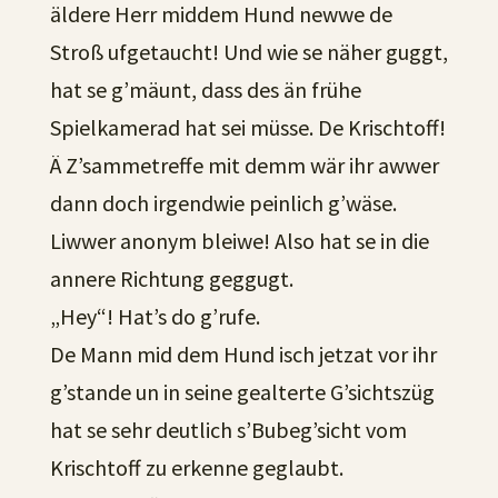
äldere Herr middem Hund newwe de
Stroß ufgetaucht! Und wie se näher guggt,
hat se g’mäunt, dass des än frühe
Spielkamerad hat sei müsse. De Krischtoff!
Ä Z’sammetreffe mit demm wär ihr awwer
dann doch irgendwie peinlich g’wäse.
Liwwer anonym bleiwe! Also hat se in die
annere Richtung geggugt.
„Hey“! Hat’s do g’rufe.
De Mann mid dem Hund isch jetzat vor ihr
g’stande un in seine gealterte G’sichtszüg
hat se sehr deutlich s’Bubeg’sicht vom
Krischtoff zu erkenne geglaubt.