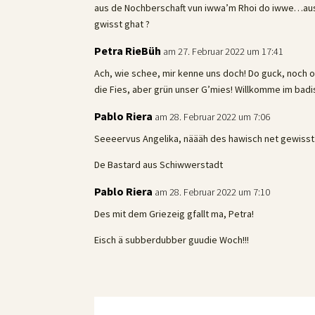
aus de Nochberschaft vun iwwa’m Rhoi do iwwe…aus 
gwisst ghat ?
Petra RieBüh
am 27. Februar 2022 um 17:41
Ach, wie schee, mir kenne uns doch! Do guck, noch o
die Fies, aber grün unser G’mies! Willkomme im badi
Pablo Riera
am 28. Februar 2022 um 7:06
Seeeervus Angelika, näääh des hawisch net gewisst
De Bastard aus Schiwwerstadt
Pablo Riera
am 28. Februar 2022 um 7:10
Des mit dem Griezeig gfallt ma, Petra!
Eisch ä subberdubber guudie Woch!!!