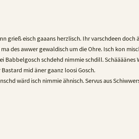
nn grieß eisch gaaans herzlisch. Ihr varschdeen doch
ma des awwer gewaldisch um die Ohre. Isch kon misch 
ei Babbelgosch schdehd nimmie schdill. Schäääänes 
r Bastard mid äner gaanz loosi Gosch.
sunschd wärd isch nimmie ähnisch. Servus aus Schiwwer