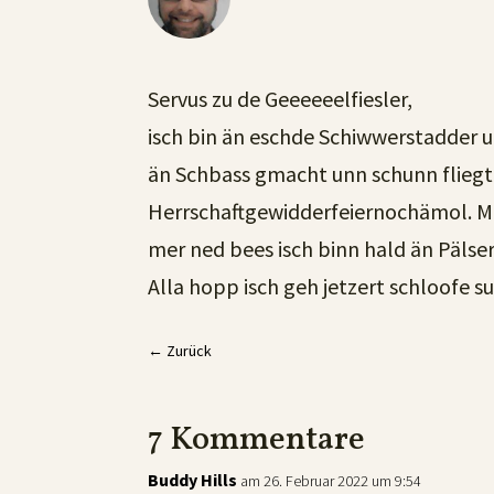
Servus zu de Geeeeeelfiesler,
isch bin än eschde Schiwwerstadder u
än Schbass gmacht unn schunn fliegt 
Herrschaftgewidderfeiernochämol. M
mer ned bees isch binn hald än Pälse
Alla hopp isch geh jetzert schloofe 
←
Zurück
7 Kommentare
Buddy Hills
am 26. Februar 2022 um 9:54