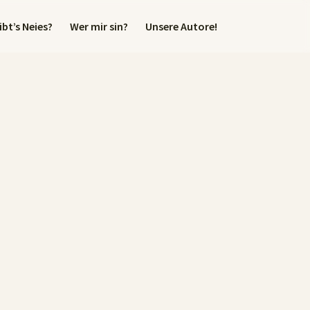
bt’s Neies?
Wer mir sin?
Unsere Autore!