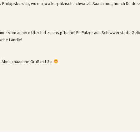
Philppsbursch, wu ma jo a kurpälzisch schwätzt. Saach mol, hosch Du des
iner vom annere Ufer hat zu uns g’funne! En Pälzer aus Schiwwerstadt! Gelb
sche Ländle!
. Ähn schääähne Gruß mit 3 ä
.