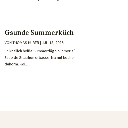
Gsunde Summerküch
VON
THOMAS HUBER
|
JULI 13, 2026
En knallich heiße Summerdäg Sollt mer s´
Esse de Situation orbasse. Nix mit koche
dehorm. Koi...