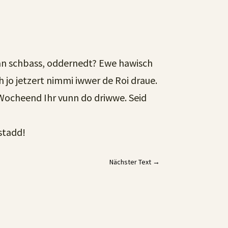
 än schbass, oddernedt? Ewe hawisch
jo jetzert nimmi iwwer de Roi draue.
Wocheend Ihr vunn do driwwe. Seid
stadd!
Nächster Text
→