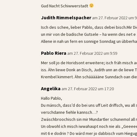
Gud Nacht Schiwwerstadt
Judith Rimmelspacher
am 27. Februar 2022 um 9
Isch des schee, lieber Pablo, dass debei bisch.Mir 
un mir von de badische Gutsele – ha wenn des net e
Allene in nah un fern en sonnige Sonndag un übberh
Pablo Riera
am 27. Februar 2022 um 9:59
Mer soll jo de Horidsont erweitere; isch fräh misc
iss. Ähn liewe Donk an Disch, Judith unn an de liewe
Krembel kimmert. Ähn schäääääne Sunndach oan die
Angelika
am 27. Februar 2022 um 17:20
Hallo Pablo,
Du mänsch, dass’d do bei uns uff Leit driffsch, wu a
verschdanne fiehle kannsch…?
Zwäschbroochisch sin mir Mundartler schunemol all 
Un obwohl ich misch iwwahaupt noch nie als „Geeee
mit 6 e dodrin ? Do wärd mer jo dabbisch vum Hiegug