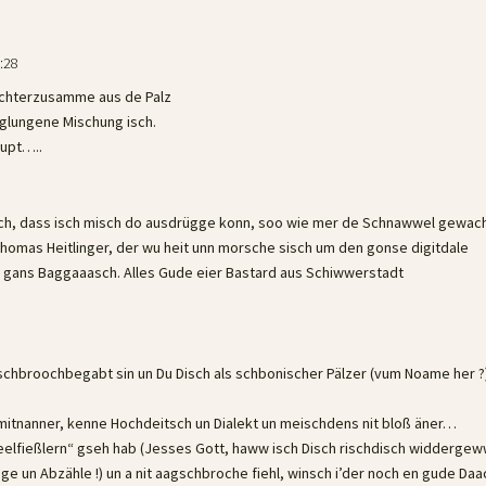
:28
Dichterzusamme aus de Palz
 glungene Mischung isch.
aupt…..
h ach, dass isch misch do ausdrügge konn, soo wie mer de Schnawwel gewa
 Thomas Heitlinger, der wu heit unn morsche sisch um den gonse digitdale
 gans Baggaaasch. Alles Gude eier Bastard aus Schiwwerstadt
ll schbroochbegabt sin un Du Disch als schbonischer Pälzer (vum Noame her ?
mitnanner, kenne Hochdeitsch un Dialekt un meischdens nit bloß äner…
eelfießlern“ gseh hab (Jesses Gott, haww isch Disch rischdisch widderg
ge un Abzähle !) un a nit aagschbroche fiehl, winsch i’der noch en gude Daa