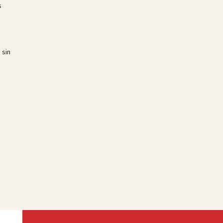
s
 sin