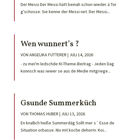
Der Messi Der Messi hätt beinah schon wieder ä Tor
g'schosse. Sie kenne der Messi net. Der Messi...
Wen wunnert’s ?
VON
ANGELIKA FUTTERER
|
JULI 14, 2026
- zu mei'm ledschde KI-Theme-Beitrag - Jeden Dag
konnsch was iwwer se aus de Medie mitgriege...
Gsunde Summerküch
VON
THOMAS HUBER
|
JULI 13, 2026
En knallich heiße Summerdäg Sollt mer s´ Esse de
Situation orbasse. Nix mit koche dehorm. Koi...