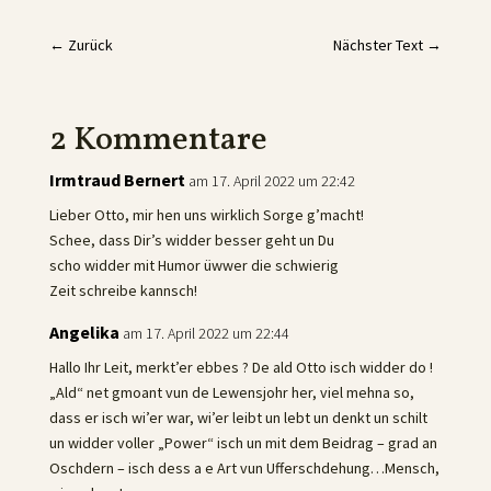
←
Zurück
Nächster Text
→
2 Kommentare
Irmtraud Bernert
am 17. April 2022 um 22:42
Lieber Otto, mir hen uns wirklich Sorge g’macht!
Schee, dass Dir’s widder besser geht un Du
scho widder mit Humor üwwer die schwierig
Zeit schreibe kannsch!
Angelika
am 17. April 2022 um 22:44
Hallo Ihr Leit, merkt’er ebbes ? De ald Otto isch widder do !
„Ald“ net gmoant vun de Lewensjohr her, viel mehna so,
dass er isch wi’er war, wi’er leibt un lebt un denkt un schilt
un widder voller „Power“ isch un mit dem Beidrag – grad an
Oschdern – isch dess a e Art vun Ufferschdehung…Mensch,