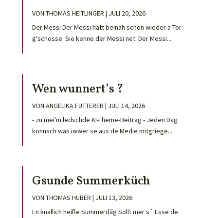
VON
THOMAS HEITLINGER
|
JULI 20, 2026
Der Messi Der Messi hätt beinah schon wieder ä Tor
g'schosse. Sie kenne der Messi net. Der Messi...
Wen wunnert’s ?
VON
ANGELIKA FUTTERER
|
JULI 14, 2026
- zu mei'm ledschde KI-Theme-Beitrag - Jeden Dag
konnsch was iwwer se aus de Medie mitgriege...
Gsunde Summerküch
VON
THOMAS HUBER
|
JULI 13, 2026
En knallich heiße Summerdäg Sollt mer s´ Esse de