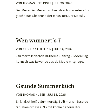
VON
THOMAS HEITLINGER
|
JULI 20, 2026
Der Messi Der Messi hätt beinah schon wieder ä Tor
g'schosse. Sie kenne der Messi net. Der Messi...
Wen wunnert’s ?
VON
ANGELIKA FUTTERER
|
JULI 14, 2026
- zu mei'm ledschde KI-Theme-Beitrag - Jeden Dag
konnsch was iwwer se aus de Medie mitgriege...
Gsunde Summerküch
VON
THOMAS HUBER
|
JULI 13, 2026
En knallich heiße Summerdäg Sollt mer s´ Esse de
Situation orbasse. Nix mit koche dehorm. Koi...