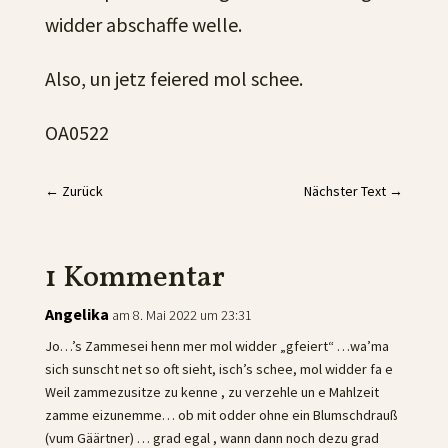
widder abschaffe welle.
Also, un jetz feiered mol schee.
OA0522
←
Zurück
Nächster Text
→
1 Kommentar
Angelika
am 8. Mai 2022 um 23:31
Jo…’s Zammesei henn mer mol widder „gfeiert“ …wa’ma
sich sunscht net so oft sieht, isch’s schee, mol widder fa e
Weil zammezusitze zu kenne , zu verzehle un e Mahlzeit
zamme eizunemme… ob mit odder ohne ein Blumschdrauß
(vum Gäärtner) … grad egal , wann dann noch dezu grad