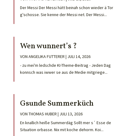
Der Messi Der Messi hätt beinah schon wieder ä Tor
g'schosse. Sie kenne der Messi net. Der Messi...
Wen wunnert’s ?
VON
ANGELIKA FUTTERER
|
JULI 14, 2026
- zu mei'm ledschde KI-Theme-Beitrag - Jeden Dag
konnsch was iwwer se aus de Medie mitgriege...
Gsunde Summerküch
VON
THOMAS HUBER
|
JULI 13, 2026
En knallich heiße Summerdäg Sollt mer s´ Esse de
Situation orbasse. Nix mit koche dehorm. Koi...