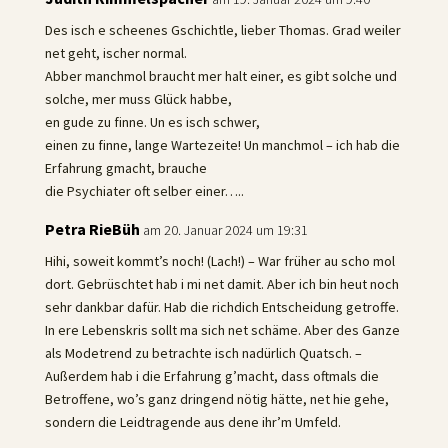
Des isch e scheenes Gschichtle, lieber Thomas. Grad weiler
net geht, ischer normal.
Abber manchmol braucht mer halt einer, es gibt solche und
solche, mer muss Glück habbe,
en gude zu finne. Un es isch schwer,
einen zu finne, lange Wartezeite! Un manchmol – ich hab die
Erfahrung gmacht, brauche
die Psychiater oft selber einer…..
Petra RieBüh
am 20. Januar 2024 um 19:31
Hihi, soweit kommt’s noch! (Lach!) – War früher au scho mol
dort. Gebrüschtet hab i mi net damit. Aber ich bin heut noch
sehr dankbar dafür. Hab die richdich Entscheidung getroffe.
In ere Lebenskris sollt ma sich net schäme. Aber des Ganze
als Modetrend zu betrachte isch nadürlich Quatsch. –
Außerdem hab i die Erfahrung g’macht, dass oftmals die
Betroffene, wo’s ganz dringend nötig hätte, net hie gehe,
sondern die Leidtragende aus dene ihr’m Umfeld.