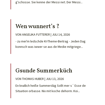
g'schosse. Sie kenne der Messi net. Der Messi...
Wen wunnert’s ?
VON
ANGELIKA FUTTERER
|
JULI 14, 2026
- zu mei'm ledschde KI-Theme-Beitrag - Jeden Dag
konnsch was iwwer se aus de Medie mitgriege...
Gsunde Summerküch
VON
THOMAS HUBER
|
JULI 13, 2026
En knallich heiße Summerdäg Sollt mer s´ Esse de
Situation orbasse. Nix mit koche dehorm. Koi...