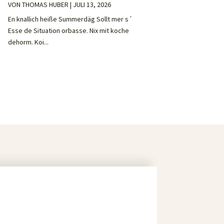
VON
THOMAS HUBER
|
JULI 13, 2026
En knallich heiße Summerdäg Sollt mer s´
Esse de Situation orbasse. Nix mit koche
dehorm. Koi...