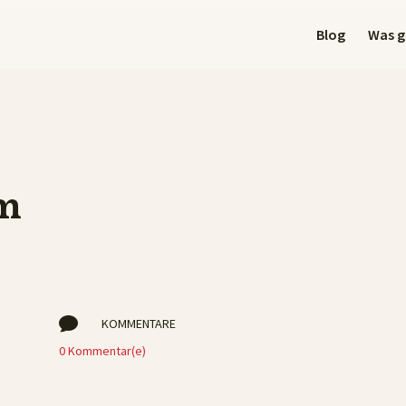
Blog
Was gi
am

KOMMENTARE
0 Kommentar(e)