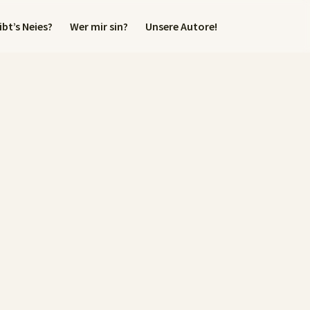
bt’s Neies?
Wer mir sin?
Unsere Autore!