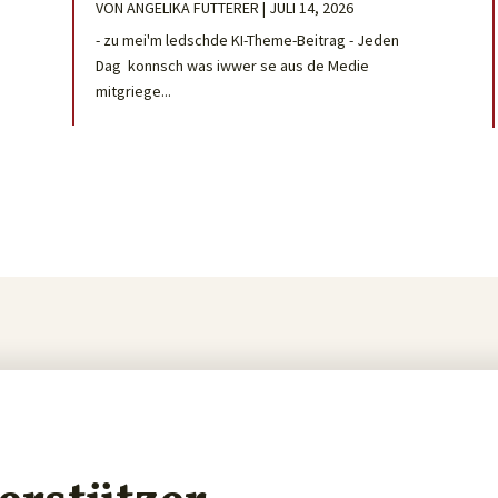
VON
ANGELIKA FUTTERER
|
JULI 14, 2026
- zu mei'm ledschde KI-Theme-Beitrag - Jeden
Dag konnsch was iwwer se aus de Medie
mitgriege...