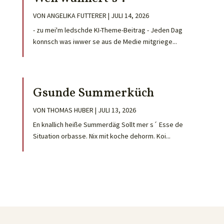
VON
ANGELIKA FUTTERER
|
JULI 14, 2026
- zu mei'm ledschde KI-Theme-Beitrag - Jeden Dag
konnsch was iwwer se aus de Medie mitgriege...
Gsunde Summerküch
VON
THOMAS HUBER
|
JULI 13, 2026
En knallich heiße Summerdäg Sollt mer s´ Esse de
Situation orbasse. Nix mit koche dehorm. Koi...