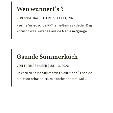
Wen wunnert’s ?
VON
ANGELIKA FUTTERER
|
JULI 14, 2026
- zu mei'm ledschde KI-Theme-Beitrag - Jeden Dag
konnsch was iwwer se aus de Medie mitgriege...
Gsunde Summerküch
VON
THOMAS HUBER
|
JULI 13, 2026
En knallich heiße Summerdäg Sollt mer s´ Esse de
Situation orbasse. Nix mit koche dehorm. Koi...