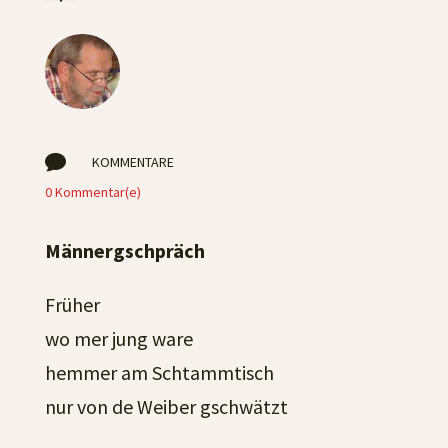

KOMMENTARE
0 Kommentar(e)
Männergschpräch
Früher
wo mer jung ware
hemmer am Schtammtisch
nur von de Weiber gschwätzt