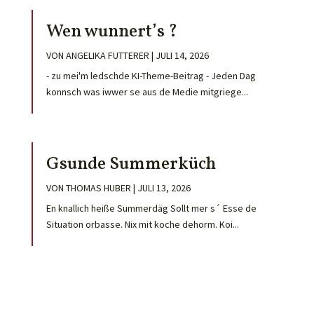
Wen wunnert’s ?
VON
ANGELIKA FUTTERER
|
JULI 14, 2026
- zu mei'm ledschde KI-Theme-Beitrag - Jeden Dag
konnsch was iwwer se aus de Medie mitgriege...
Gsunde Summerküch
VON
THOMAS HUBER
|
JULI 13, 2026
En knallich heiße Summerdäg Sollt mer s´ Esse de
Situation orbasse. Nix mit koche dehorm. Koi...