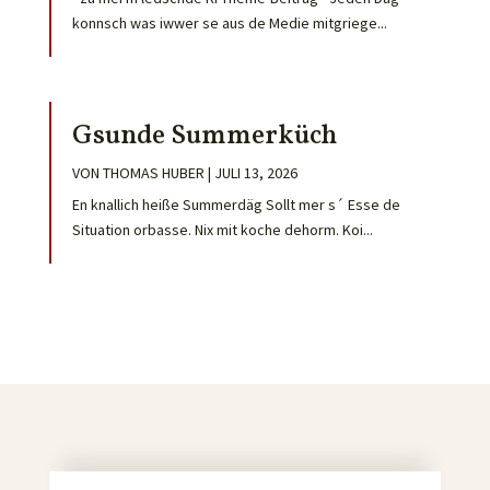
konnsch was iwwer se aus de Medie mitgriege...
Gsunde Summerküch
VON
THOMAS HUBER
|
JULI 13, 2026
En knallich heiße Summerdäg Sollt mer s´ Esse de
Situation orbasse. Nix mit koche dehorm. Koi...