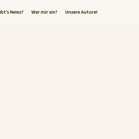
bt’s Neies?
Wer mir sin?
Unsere Autore!