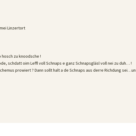
mei Linzertort
do hosch zu knoodsche !
e, schdatt oim Leffl voll Schnaps e ganz Schnapsgläsl voll nei zu duh… !
chemus prowiert ? Dann sollt halt a de Schnaps aus derre Richdung sei…un