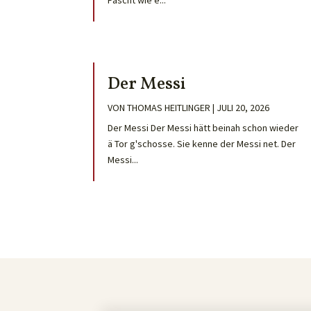
Fascht wie e...
Der Messi
VON
THOMAS HEITLINGER
|
JULI 20, 2026
Der Messi Der Messi hätt beinah schon wieder
ä Tor g'schosse. Sie kenne der Messi net. Der
Messi...