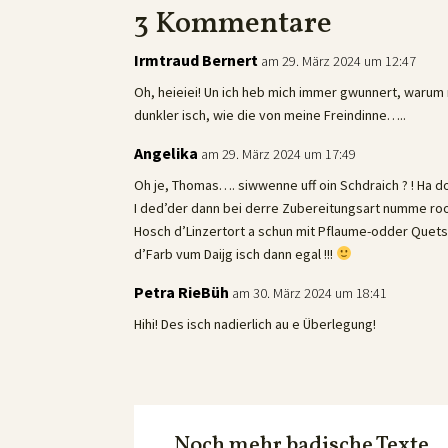
3 Kommentare
Irmtraud Bernert
am 29. März 2024 um 12:47
Oh, heieiei! Un ich heb mich immer gwunnert, warum 
dunkler isch, wie die von meine Freindinne…..
Angelika
am 29. März 2024 um 17:49
Oh je, Thomas…. siwwenne uff oin Schdraich ? ! Ha 
I ded’der dann bei derre Zubereitungsart numme rood
Hosch d’Linzertort a schun mit Pflaume-odder Quets
d’Farb vum Daijg isch dann egal !!!
Petra RieBüh
am 30. März 2024 um 18:41
Hihi! Des isch nadierlich au e Überlegung!
Noch mehr badische Texte