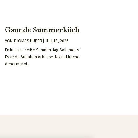
Gsunde Summerküch
VON
THOMAS HUBER
|
JULI 13, 2026
En knallich heiße Summerdäg Sollt mer s´
Esse de Situation orbasse. Nix mit koche
dehorm. Koi...