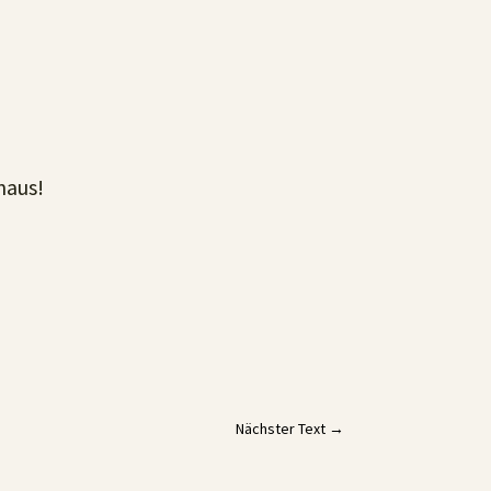
naus!
Nächster Text
→