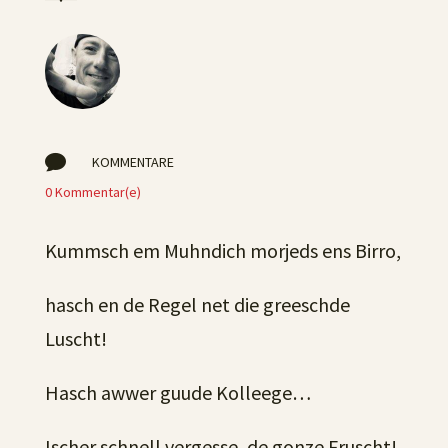

KOMMENTARE
0 Kommentar(e)
Kummsch em Muhndich morjeds ens Birro,
hasch en de Regel net die greeschde
Luscht!
Hasch awwer guude Kolleege…
Ischer schnell vergesse, de gonze Fruscht!