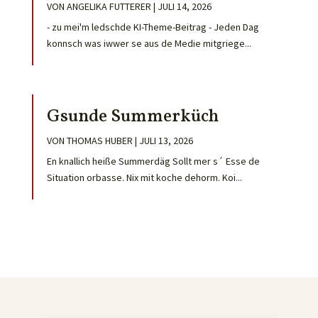
VON
ANGELIKA FUTTERER
|
JULI 14, 2026
- zu mei'm ledschde KI-Theme-Beitrag - Jeden Dag
konnsch was iwwer se aus de Medie mitgriege...
Gsunde Summerküch
VON
THOMAS HUBER
|
JULI 13, 2026
En knallich heiße Summerdäg Sollt mer s´ Esse de
Situation orbasse. Nix mit koche dehorm. Koi...