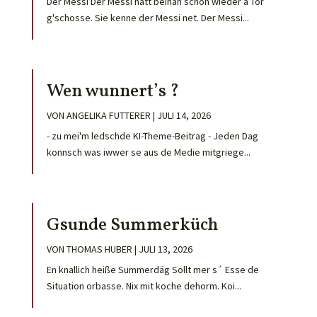
Der Messi Der Messi hätt beinah schon wieder ä Tor
g'schosse. Sie kenne der Messi net. Der Messi...
Wen wunnert’s ?
VON
ANGELIKA FUTTERER
|
JULI 14, 2026
- zu mei'm ledschde KI-Theme-Beitrag - Jeden Dag
konnsch was iwwer se aus de Medie mitgriege...
Gsunde Summerküch
VON
THOMAS HUBER
|
JULI 13, 2026
En knallich heiße Summerdäg Sollt mer s´ Esse de
Situation orbasse. Nix mit koche dehorm. Koi...