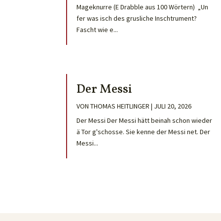
Mageknurre (E Drabble aus 100 Wörtern) „Un
fer was isch des grusliche Inschtrument?
Fascht wie e...
Der Messi
VON
THOMAS HEITLINGER
|
JULI 20, 2026
Der Messi Der Messi hätt beinah schon wieder
ä Tor g'schosse. Sie kenne der Messi net. Der
Messi...