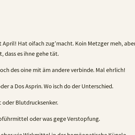
t April! Hat oifach zug’macht. Koin Metzger meh, aber
, dass es ihne gehe tät.
och des oine mit äm andere verbinde. Mal ehrlich!
der a Dos Asprin. Wo isch do der Unterschied.
 oder Blutdrucksenker.
bführmittel oder was gege Verstopfung.
 Leber wie Wirkmittel in der homöopatische Kügele.