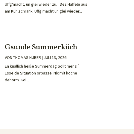
Uffg'macht, un glei wieder zu. Des Häffele aus
am Kühlschrank: Uffg'macht un glei wieder...
Gsunde Summerküch
VON
THOMAS HUBER
|
JULI 13, 2026
En knallich heiße Summerdäg Sollt mer s´
Esse de Situation orbasse. Nix mit koche
dehorm. Koi...