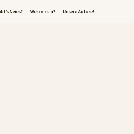
bt’s Neies?
Wer mir sin?
Unsere Autore!