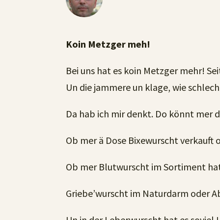
Koin Metzger meh!
Bei uns hat es koin Metzger mehr! Sei
Un die jammere un klage, wie schlecht
Da hab ich mir denkt. Do könnt mer d
Ob mer ä Dose Bixewurscht verkauft o
Ob mer Blutwurscht im Sortiment hat
Griebe’wurscht im Naturdarm oder A
Un in der Leberwurscht hat es soviel