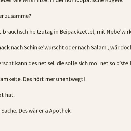
der zusamme?
t brauchsch heitzutag in Beipackzettel, mit Nebe’wirk
chmack nach Schinke’wurscht oder nach Salami, wär do
scht kann des net sei, die solle sich mol net so o’stel
samkeite. Des hört mer unentwegt!
t hat.
e Sache. Des wär er ä Apothek.