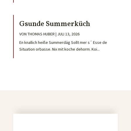
Gsunde Summerküch
VON
THOMAS HUBER
|
JULI 13, 2026
En knallich heiße Summerdäg Sollt mer s´ Esse de
Situation orbasse. Nix mit koche dehorm. Koi...