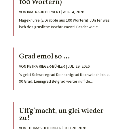
100 Wörtern)
VON
IRMTRAUD BERNERT
|
AUG. 4, 2026
Mageknurre (E Drabble aus 100 Wörtern) „Un fer was
isch des grusliche Inschtrument? Fascht wie e...
Grad emol so …
VON
PETRA RIEGER-BÜHLER
|
JULI 29, 2026
’s gebt Schweregrad Dienschtgrad Kochwäsch bis zu
90 Grad. Leningrad Belgrad weiter nuff de...
Uffg’macht, un glei wieder
zu!
VON
THOMAS HEITLINGER
|
JULI 26, 2026