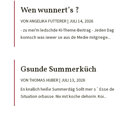
Wen wunnert’s ?
VON
ANGELIKA FUTTERER
|
JULI 14, 2026
- zu mei'm ledschde KI-Theme-Beitrag - Jeden Dag
konnsch was iwwer se aus de Medie mitgriege...
Gsunde Summerküch
VON
THOMAS HUBER
|
JULI 13, 2026
En knallich heiße Summerdäg Sollt mer s´ Esse de
Situation orbasse. Nix mit koche dehorm. Koi...