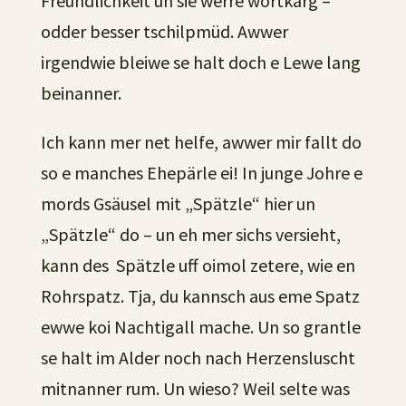
Freundlichkeit un sie werre wortkarg –
odder besser tschilpmüd. Awwer
irgendwie bleiwe se halt doch e Lewe lang
beinanner.
Ich kann mer net helfe, awwer mir fallt do
so e manches Ehepärle ei! In junge Johre e
mords Gsäusel mit „Spätzle“ hier un
„Spätzle“ do – un eh mer sichs versieht,
kann des Spätzle uff oimol zetere, wie en
Rohrspatz. Tja, du kannsch aus eme Spatz
ewwe koi Nachtigall mache. Un so grantle
se halt im Alder noch nach Herzensluscht
mitnanner rum. Un wieso? Weil selte was