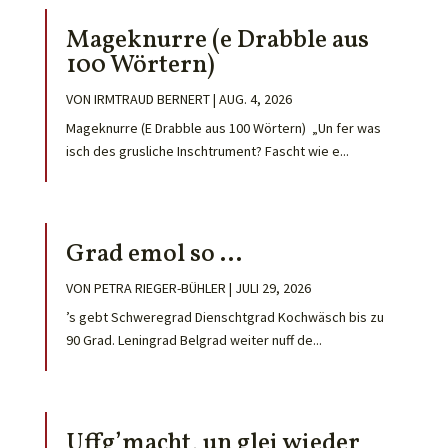
Mageknurre (e Drabble aus
100 Wörtern)
VON
IRMTRAUD BERNERT
|
AUG. 4, 2026
Mageknurre (E Drabble aus 100 Wörtern) „Un fer was
isch des grusliche Inschtrument? Fascht wie e...
Grad emol so …
VON
PETRA RIEGER-BÜHLER
|
JULI 29, 2026
’s gebt Schweregrad Dienschtgrad Kochwäsch bis zu
90 Grad. Leningrad Belgrad weiter nuff de...
Uffg’macht, un glei wieder