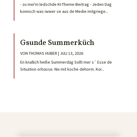
- zu mei'm ledschde KI-Theme-Beitrag - Jeden Dag
konnsch was iwwer se aus de Medie mitgriege...
Gsunde Summerküch
VON
THOMAS HUBER
|
JULI 13, 2026
En knallich heiße Summerdäg Sollt mer s´ Esse de
Situation orbasse. Nix mit koche dehorm. Koi...