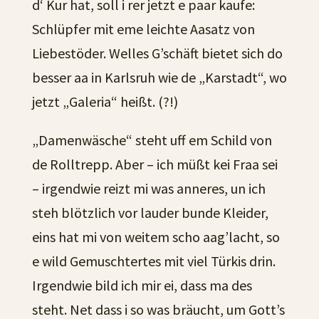
d‘ Kur hat, soll i rer jetzt e paar kaufe:
Schlüpfer mit eme leichte Aasatz von
Liebestöder. Welles G’schäft bietet sich do
besser aa in Karlsruh wie de „Karstadt“, wo
jetzt „Galeria“ heißt. (?!)
„Damenwäsche“ steht uff em Schild von
de Rolltrepp. Aber – ich müßt kei Fraa sei
– irgendwie reizt mi was anneres, un ich
steh blötzlich vor lauder bunde Kleider,
eins hat mi von weitem scho aag’lacht, so
e wild Gemuschtertes mit viel Türkis drin.
Irgendwie bild ich mir ei, dass ma des
steht. Net dass i so was bräucht, um Gott’s