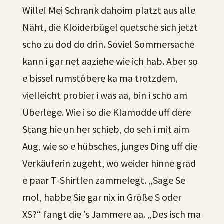
Wille! Mei Schrank dahoim platzt aus alle
Näht, die Kloiderbügel quetsche sich jetzt
scho zu dod do drin. Soviel Sommersache
kann i gar net aaziehe wie ich hab. Aber so
e bissel rumstöbere ka ma trotzdem,
vielleicht probier i was aa, bin i scho am
Überlege. Wie i so die Klamodde uff dere
Stang hie un her schieb, do seh i mit aim
Aug, wie so e hübsches, junges Ding uff die
Verkäuferin zugeht, wo weider hinne grad
e paar T-Shirtlen zammelegt. „Sage Se
mol, habbe Sie gar nix in Größe S oder
XS?“ fangt die ’s Jammere aa. „Des isch ma