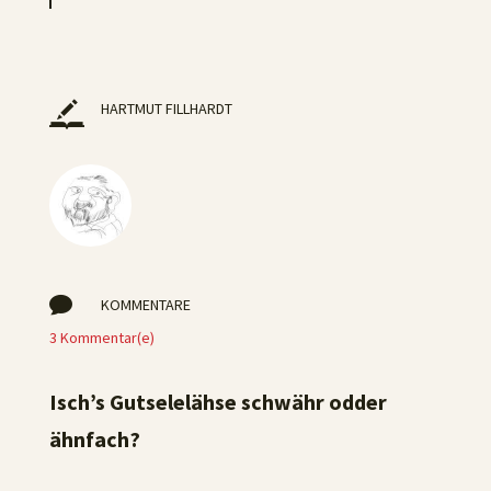
HARTMUT FILLHARDT

KOMMENTARE
3 Kommentar(e)
Isch’s Gutselelähse schwähr odder
ähnfach?