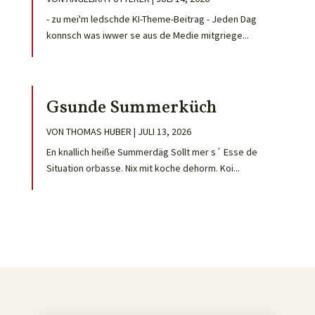
- zu mei'm ledschde KI-Theme-Beitrag - Jeden Dag
konnsch was iwwer se aus de Medie mitgriege...
Gsunde Summerküch
VON
THOMAS HUBER
|
JULI 13, 2026
En knallich heiße Summerdäg Sollt mer s´ Esse de
Situation orbasse. Nix mit koche dehorm. Koi...