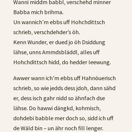
Wanni middm babbl, verschehd minner
Babba mich brihma.
Un wannich’m ebbs uff Hohchdittsch
schrieb, verschdehder’s öh.
Kenn Wunder, er dued jo öh Dsiddung
lähse, unns Ammdsbläddl, alles uff
Hohchdittsch hidd, do hedder Ieewung.
Awwer wann ich’m ebbs uff Hahnöuerisch
schrieb, so wie jedds dess jdoh, dann sähd
er, dess isch gahr nidd so ähnfach dse
lähse. Do hawwi dängkd, kohmisch,
dohdebi babble mer doch so, sidd ich uff
de Wäld bin – un ähr noch fill lenger.