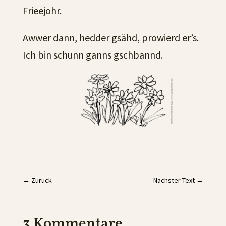
Frieejohr.
Awwer dann, hedder gsähd, prowierd er’s.
Ich bin schunn ganns gschbannd.
←
Zurück
Nächster Text
→
3 Kommentare