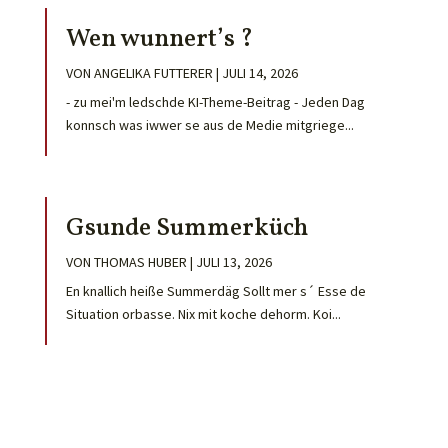
Wen wunnert’s ?
VON
ANGELIKA FUTTERER
|
JULI 14, 2026
- zu mei'm ledschde KI-Theme-Beitrag - Jeden Dag
konnsch was iwwer se aus de Medie mitgriege...
Gsunde Summerküch
VON
THOMAS HUBER
|
JULI 13, 2026
En knallich heiße Summerdäg Sollt mer s´ Esse de
Situation orbasse. Nix mit koche dehorm. Koi...