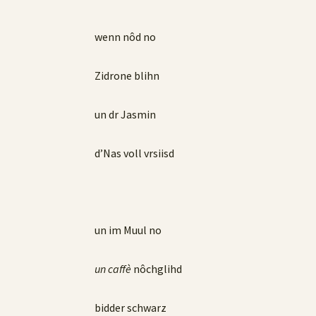
wenn nôd no
Zidrone blihn
un dr Jasmin
d’Nas voll vrsiisd
un im Muul no
un caffè
nôchglihd
bidder schwarz