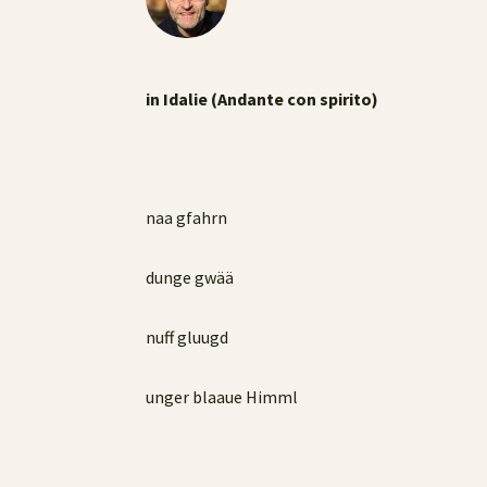
in Idalie (Andante con spirito)
naa gfahrn
dunge gwää
nuff gluugd
unger blaaue Himml