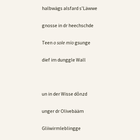
halbwägs alsfard s’Läwwe
gnosse in dr heechschde
Teen
o sole mio
gsunge
dief im dunggle Wall
un in der Wisse dônzd
unger dr Olivebääm
Gliiwirmleblingge