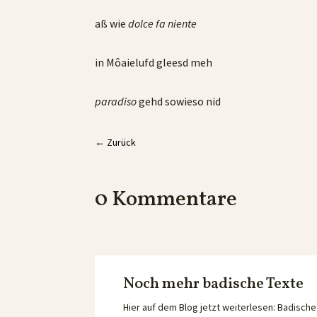
aß wie
dolce fa niente
in Môaielufd gleesd meh
paradiso
gehd sowieso nid
←
Zurück
0 Kommentare
Noch mehr badische Texte
Hier auf dem Blog jetzt weiterlesen: Badisc