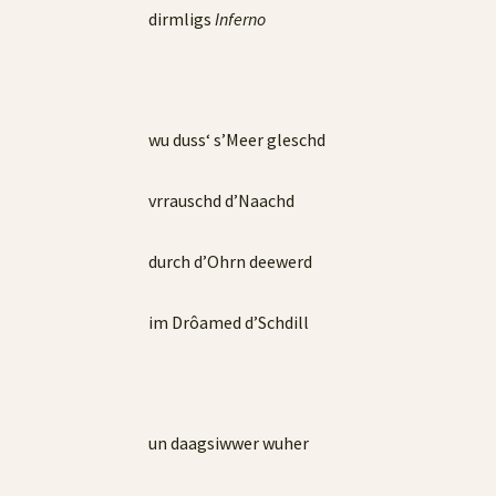
dirmligs
Inferno
wu duss‘ s’Meer gleschd
vrrauschd d’Naachd
durch d’Ohrn deewerd
im Drôamed d’Schdill
un daagsiwwer wuher