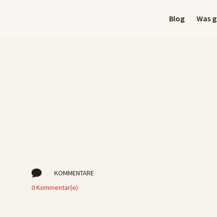
Blog
Was gi

KOMMENTARE
0 Kommentar(e)