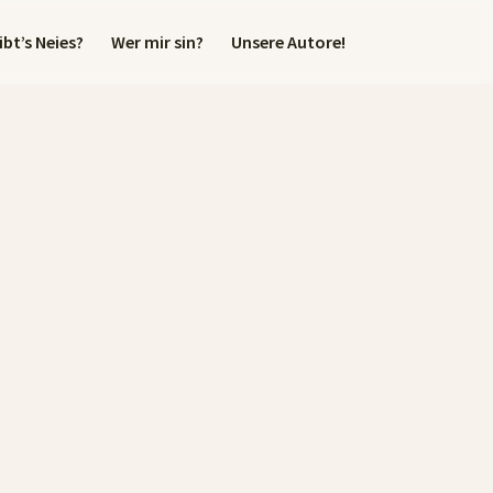
bt’s Neies?
Wer mir sin?
Unsere Autore!