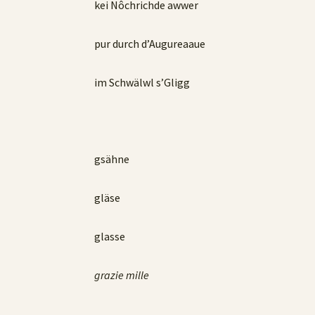
kei Nôchrichde awwer
pur durch d’Augureaaue
im Schwälwl s’Gligg
gsähne
gläse
glasse
grazie mille