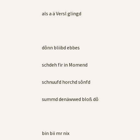
als a ä Versl glingd
dônn bliibd ebbes
schdeh fir in Momend
schnuufd horchd sônfd
summd denäwwed bloß dô
bin bii mr nix