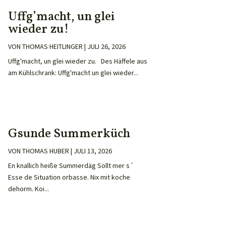
Uffg’macht, un glei
wieder zu!
VON
THOMAS HEITLINGER
|
JULI 26, 2026
Uffg'macht, un glei wieder zu. Des Häffele aus
am Kühlschrank: Uffg'macht un glei wieder...
Gsunde Summerküch
VON
THOMAS HUBER
|
JULI 13, 2026
En knallich heiße Summerdäg Sollt mer s´
Esse de Situation orbasse. Nix mit koche
dehorm. Koi...