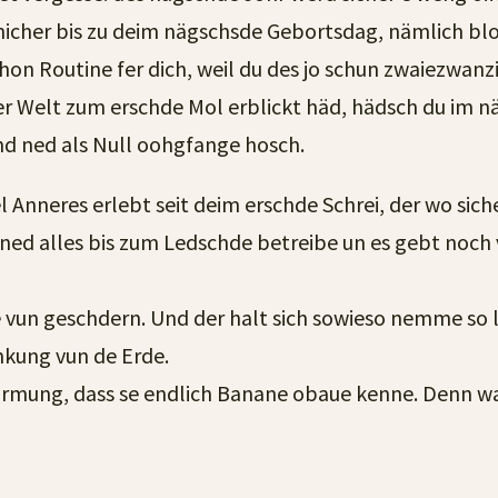
icher bis zu deim nägschsde Gebortsdag, nämlich bl
chon Routine fer dich, weil du des jo schun zwaiezwan
er Welt zum erschde Mol erblickt häd, hädsch du im 
d ned als Null oohgfange hosch.
l Anneres erlebt seit deim erschde Schrei, der wo sic
ned alles bis zum Ledschde betreibe un es gebt noch 
e vun geschdern. Und der halt sich sowieso nemme so
nkung vun de Erde.
rmung, dass se endlich Banane obaue kenne. Denn wa