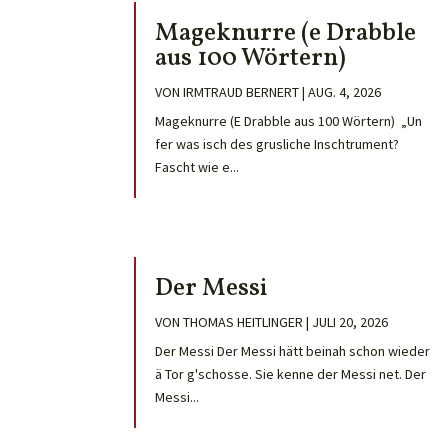
Mageknurre (e Drabble
aus 100 Wörtern)
VON
IRMTRAUD BERNERT
|
AUG. 4, 2026
Mageknurre (E Drabble aus 100 Wörtern) „Un
fer was isch des grusliche Inschtrument?
Fascht wie e...
Der Messi
VON
THOMAS HEITLINGER
|
JULI 20, 2026
Der Messi Der Messi hätt beinah schon wieder
ä Tor g'schosse. Sie kenne der Messi net. Der
Messi...