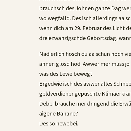
brauchsch des Johr en ganze Dag wen
wo wegfalld. Des isch allerdings aa s
wenn dich am 29. Februar des Licht d
dreiezwanzigschde Gebortsdag, wann
Nadierlich hosch du aa schun noch vie
ahnen glosd hod. Awwer mer muss jo 
was des Lewe bewegt.
Ergedwie isch des awwer alles Schne
geldverdiener gepuschte Klimaerkra
Debei brauche mer dringend die Erwä
aigene Banane?
Des so newebei.