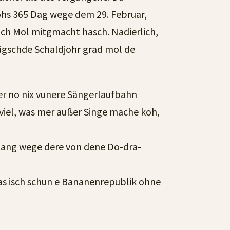
ohs 365 Dag wege dem 29. Februar,
zich Mol mitgmacht hasch. Nadierlich,
nägschde Schaldjohr grad mol de
her no nix vunere Sängerlaufbahn
viel, was mer außer Singe mache koh,
 lang wege dere von dene Do-dra-
s isch schun e Bananenrepublik ohne