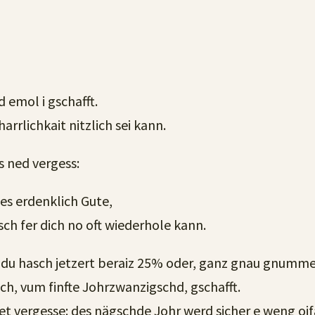
 emol i gschafft.
rrlichkait nitzlich sei kann.
s ned vergess:
es erdenklich Gute,
sch fer dich no oft wiederhole kann.
 du hasch jetzert beraiz 25% oder, ganz gnau gnumme, 
ch, vum finfte Johrzwanzigschd, gschafft.
net vergesse: des nägschde Johr werd sicher e weng oi