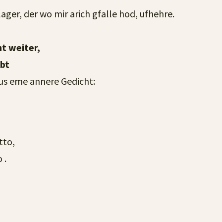
ager, der wo mir arich gfalle hod, ufhehre.
ht weiter,
übt
us eme annere Gedicht:
tto,
 .