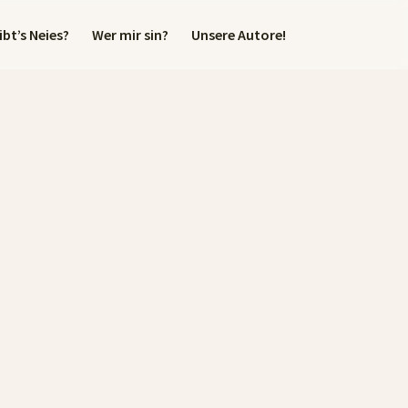
bt’s Neies?
Wer mir sin?
Unsere Autore!