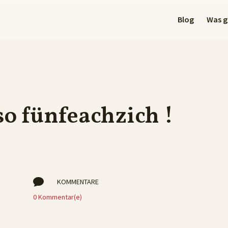
Blog
Was gi
lso fünfeachzich !

KOMMENTARE
0 Kommentar(e)