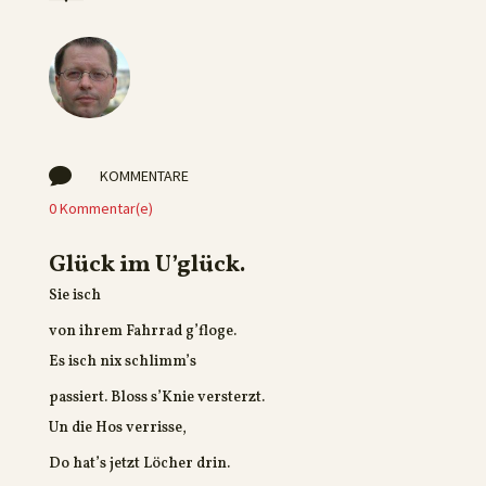

KOMMENTARE
0 Kommentar(e)
Glück im U’glück.
Sie isch
von ihrem Fahrrad g’floge.
Es isch nix schlimm’s
passiert. Bloss s’Knie versterzt.
Un die Hos verrisse,
Do hat’s jetzt Löcher drin.