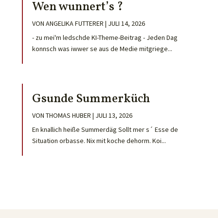
Wen wunnert’s ?
VON
ANGELIKA FUTTERER
|
JULI 14, 2026
- zu mei'm ledschde KI-Theme-Beitrag - Jeden Dag
konnsch was iwwer se aus de Medie mitgriege...
Gsunde Summerküch
VON
THOMAS HUBER
|
JULI 13, 2026
En knallich heiße Summerdäg Sollt mer s´ Esse de
Situation orbasse. Nix mit koche dehorm. Koi...