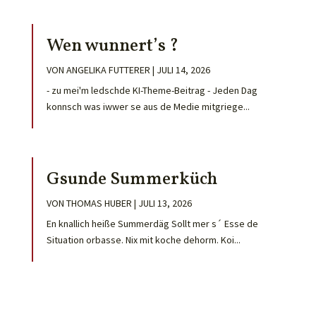
Wen wunnert’s ?
VON
ANGELIKA FUTTERER
|
JULI 14, 2026
- zu mei'm ledschde KI-Theme-Beitrag - Jeden Dag
konnsch was iwwer se aus de Medie mitgriege...
Gsunde Summerküch
VON
THOMAS HUBER
|
JULI 13, 2026
En knallich heiße Summerdäg Sollt mer s´ Esse de
Situation orbasse. Nix mit koche dehorm. Koi...