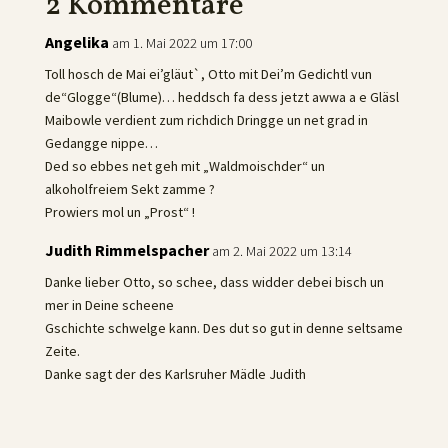
2 Kommentare
Angelika
am 1. Mai 2022 um 17:00
Toll hosch de Mai ei’gläut`, Otto mit Dei’m Gedichtl vun
de“Glogge“(Blume)… heddsch fa dess jetzt awwa a e Gläsl
Maibowle verdient zum richdich Dringge un net grad in
Gedangge nippe…
Ded so ebbes net geh mit „Waldmoischder“ un
alkoholfreiem Sekt zamme ?
Prowiers mol un „Prost“ !
Judith Rimmelspacher
am 2. Mai 2022 um 13:14
Danke lieber Otto, so schee, dass widder debei bisch un
mer in Deine scheene
Gschichte schwelge kann. Des dut so gut in denne seltsame
Zeite.
Danke sagt der des Karlsruher Mädle Judith