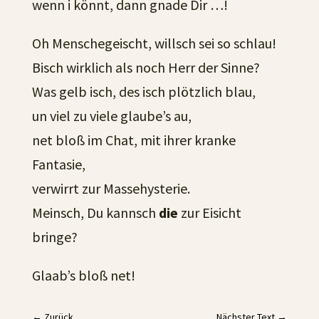
wenn i könnt, dann gnade Dir …!
Oh Menschegeischt, willsch sei so schlau!
Bisch wirklich als noch Herr der Sinne?
Was gelb isch, des isch plötzlich blau,
un viel zu viele glaube’s au,
net bloß im Chat, mit ihrer kranke
Fantasie,
verwirrt zur Massehysterie.
Meinsch, Du kannsch
die
zur Eisicht
bringe?
Glaab’s bloß net!
←
Zurück
Nächster Text
→