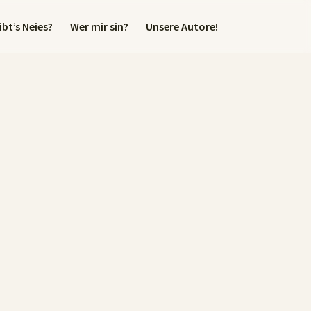
bt’s Neies?
Wer mir sin?
Unsere Autore!