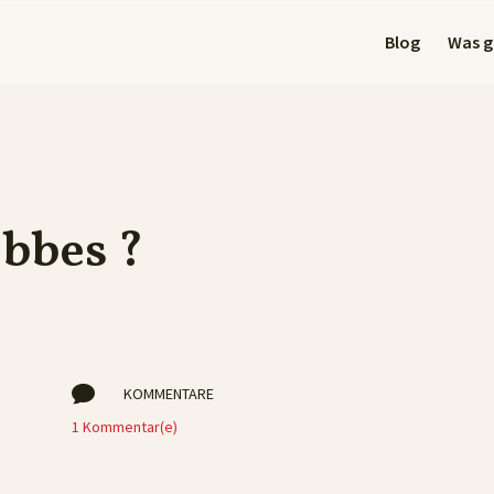
Blog
Was gi
ebbes ?

KOMMENTARE
1 Kommentar(e)