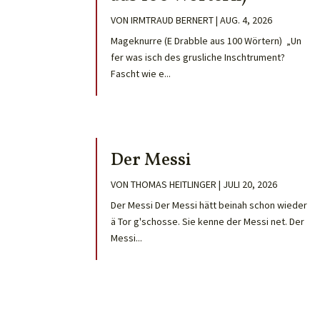
VON
IRMTRAUD BERNERT
|
AUG. 4, 2026
Mageknurre (E Drabble aus 100 Wörtern) „Un
fer was isch des grusliche Inschtrument?
Fascht wie e...
Der Messi
VON
THOMAS HEITLINGER
|
JULI 20, 2026
Der Messi Der Messi hätt beinah schon wieder
ä Tor g'schosse. Sie kenne der Messi net. Der
Messi...