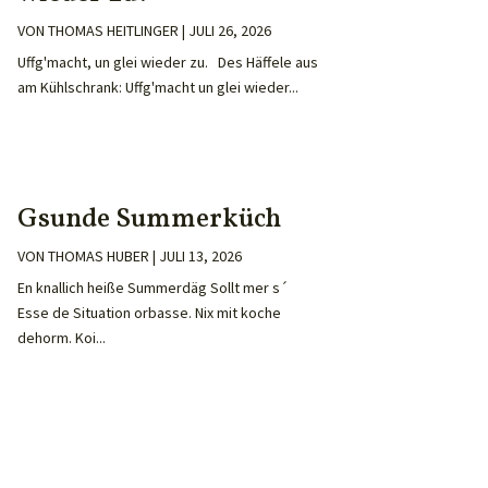
VON
THOMAS HEITLINGER
|
JULI 26, 2026
Uffg'macht, un glei wieder zu. Des Häffele aus
am Kühlschrank: Uffg'macht un glei wieder...
Gsunde Summerküch
VON
THOMAS HUBER
|
JULI 13, 2026
En knallich heiße Summerdäg Sollt mer s´
Esse de Situation orbasse. Nix mit koche
dehorm. Koi...