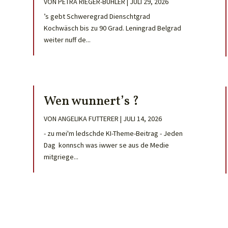
VON
PETRA RIEGER-BÜHLER
|
JULI 29, 2026
’s gebt Schweregrad Dienschtgrad
Kochwäsch bis zu 90 Grad. Leningrad Belgrad
weiter nuff de...
Wen wunnert’s ?
VON
ANGELIKA FUTTERER
|
JULI 14, 2026
- zu mei'm ledschde KI-Theme-Beitrag - Jeden
Dag konnsch was iwwer se aus de Medie
mitgriege...