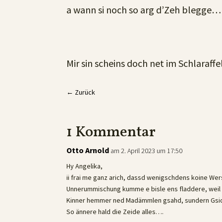
a wann si noch so arg d’Zeh blegge…
Mir sin scheins doch net im Schlaraffe
←
Zurück
1 Kommentar
Otto Arnold
am 2. April 2023 um 17:50
Hy Angelika,
ii frai me ganz arich, dassd wenigschdens koine Wer
Unnerummischung kumme e bisle ens fladdere, weil
Kinner hemmer ned Madämmlen gsahd, sundern Gsic
So ännere hald die Zeide alles….