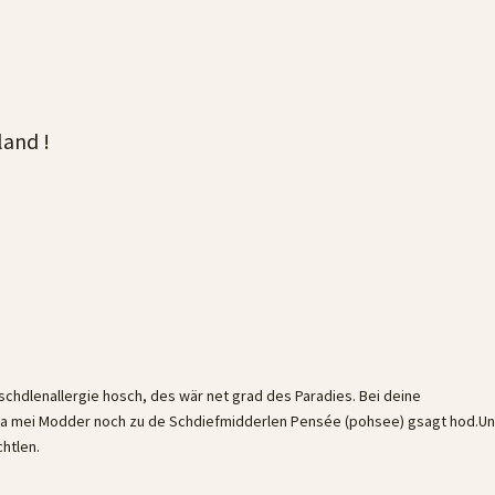
land !
schdlenallergie hosch, des wär net grad des Paradies. Bei deine
 a mei Modder noch zu de Schdiefmidderlen Pensée (pohsee) gsagt hod.Un
htlen.