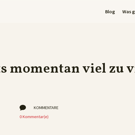
Blog
Was gi
ts momentan viel zu 

KOMMENTARE
0 Kommentar(e)