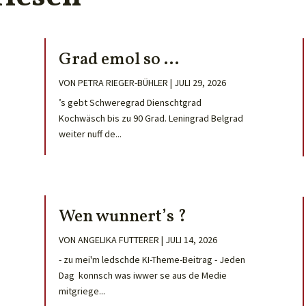
Grad emol so …
VON
PETRA RIEGER-BÜHLER
|
JULI 29, 2026
’s gebt Schweregrad Dienschtgrad
Kochwäsch bis zu 90 Grad. Leningrad Belgrad
weiter nuff de...
Wen wunnert’s ?
VON
ANGELIKA FUTTERER
|
JULI 14, 2026
- zu mei'm ledschde KI-Theme-Beitrag - Jeden
Dag konnsch was iwwer se aus de Medie
mitgriege...