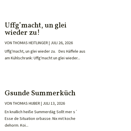
Uffg’macht, un glei
wieder zu!
VON
THOMAS HEITLINGER
|
JULI 26, 2026
Uffg'macht, un glei wieder zu. Des Häffele aus
am Kühlschrank: Uffg'macht un glei wieder...
Gsunde Summerküch
VON
THOMAS HUBER
|
JULI 13, 2026
En knallich heiße Summerdäg Sollt mer s´
Esse de Situation orbasse. Nix mit koche
dehorm. Koi...