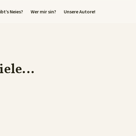
bt’s Neies?
Wer mir sin?
Unsere Autore!
viele…