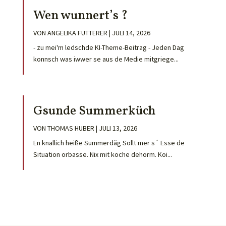
Wen wunnert’s ?
VON
ANGELIKA FUTTERER
|
JULI 14, 2026
- zu mei'm ledschde KI-Theme-Beitrag - Jeden Dag
konnsch was iwwer se aus de Medie mitgriege...
Gsunde Summerküch
VON
THOMAS HUBER
|
JULI 13, 2026
En knallich heiße Summerdäg Sollt mer s´ Esse de
Situation orbasse. Nix mit koche dehorm. Koi...