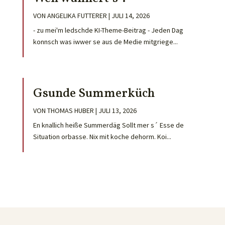
VON
ANGELIKA FUTTERER
|
JULI 14, 2026
- zu mei'm ledschde KI-Theme-Beitrag - Jeden Dag
konnsch was iwwer se aus de Medie mitgriege...
Gsunde Summerküch
VON
THOMAS HUBER
|
JULI 13, 2026
En knallich heiße Summerdäg Sollt mer s´ Esse de
Situation orbasse. Nix mit koche dehorm. Koi...