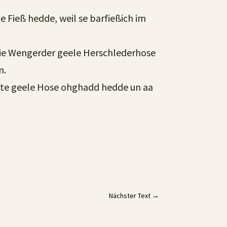
Fieß hedde, weil se barfießich im
ie Wengerder geele Herschlederhose
n.
ldate geele Hose ohghadd hedde un aa
Nächster Text
→