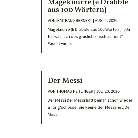
Mageknurre (e Drabble
aus 100 Wörtern)
VON
IRMTRAUD BERNERT
|
AUG. 4, 2026
Mageknurre (E Drabble aus 100 Wörtern) „Un
fer was isch des grusliche Inschtrument?
Fascht wie e...
Der Messi
VON
THOMAS HEITLINGER
|
JULI 20, 2026
Der Messi Der Messi hätt beinah schon wieder
ä Tor g'schosse. Sie kenne der Messi net. Der
Messi...