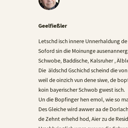
Geelfießler
Letschd isch innere Unnerhaldung de B
Soford sin die Moinunge ausenannerg
Schwobe, Baddische, Kalsruher , Älbl
Die äldschd Gschichd scheind die von
weil de oinzich vun dene siwe, de bop
koin bayerischer Schwob gwest isch.
Un die Bopfinger hen emol, wie so ma
Des Gleiche wird awwer aa de Dorlac
de Zehnt erhehd hod, Aier zu de Resi