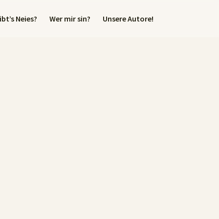
bt’s Neies?
Wer mir sin?
Unsere Autore!