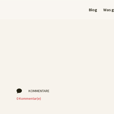
Blog
Was gi

KOMMENTARE
0 Kommentar(e)