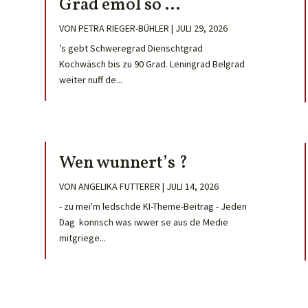
Grad emol so …
VON
PETRA RIEGER-BÜHLER
|
JULI 29, 2026
’s gebt Schweregrad Dienschtgrad
Kochwäsch bis zu 90 Grad. Leningrad Belgrad
weiter nuff de...
Wen wunnert’s ?
VON
ANGELIKA FUTTERER
|
JULI 14, 2026
- zu mei'm ledschde KI-Theme-Beitrag - Jeden
Dag konnsch was iwwer se aus de Medie
mitgriege...