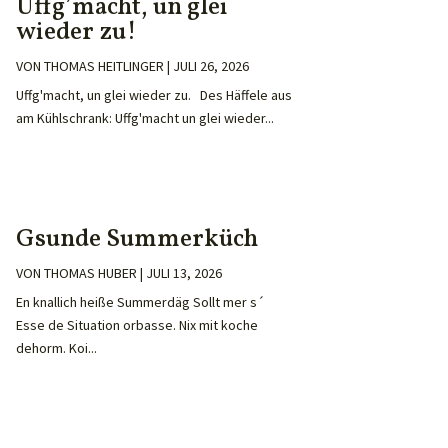
Uffg’macht, un glei
wieder zu!
VON
THOMAS HEITLINGER
|
JULI 26, 2026
Uffg'macht, un glei wieder zu. Des Häffele aus
am Kühlschrank: Uffg'macht un glei wieder...
Gsunde Summerküch
VON
THOMAS HUBER
|
JULI 13, 2026
En knallich heiße Summerdäg Sollt mer s´
Esse de Situation orbasse. Nix mit koche
dehorm. Koi...