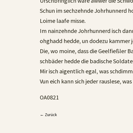
Urschbringlich ware awwer die Schwob
Schun im sechzehnde Johrhunnerd hod
Loime laafe misse.
Im nainzehnde Johrhunnerd isch dan
ohghadd hedde, un dodezu kammer jo s
Die, wo moine, dass die Geelfießler 
schbäder hedde die badische Soldat
Mir isch aigentlich egal, was schdimm
Vun eich kann sich jeder rauslese, was
OA0821
←
Zurück