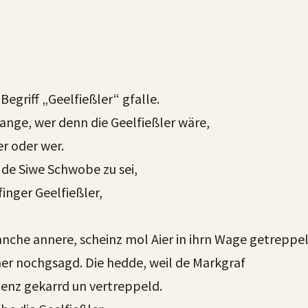
egriff „Geelfießler“ gfalle.
ange, wer denn die Geelfießler wäre,
er oder wer.
 de Siwe Schwobe zu sei,
finger Geelfießler,
nche annere, scheinz mol Aier in ihrn Wage getreppe
her nochgsagd. Die hedde, weil de Markgraf
denz gekarrd un vertreppeld.