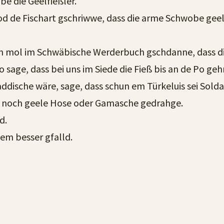
e die Geelfießler.
 de Fischart gschriwwe, dass die arme Schwobe geele 
n mol im Schwäbische Werderbuch gschdanne, dass d
age, dass bei uns im Siede die Fieß bis an de Po geh
Baddische wäre, sage, dass schun em Türkeluis sei So
e noch geele Hose oder Gamasche gedrahge.
d.
 em besser gfalld.