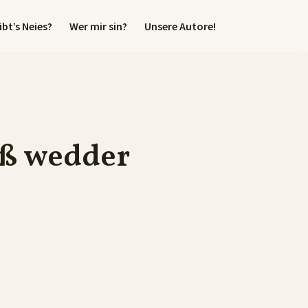
bt’s Neies?
Wer mir sin?
Unsere Autore!
eß wedder