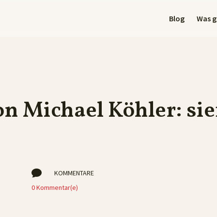
Blog
Was gi
on Michael Köhler: si

KOMMENTARE
0 Kommentar(e)