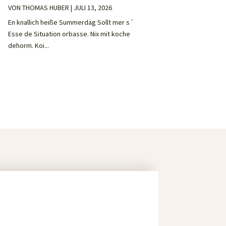
VON
THOMAS HUBER
|
JULI 13, 2026
En knallich heiße Summerdäg Sollt mer s´
Esse de Situation orbasse. Nix mit koche
dehorm. Koi...