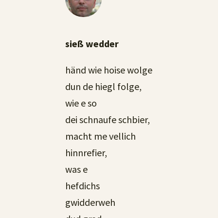
sieß wedder
händ wie hoise wolge
dun de hiegl folge,
wie e so
dei schnaufe schbier,
macht me vellich
hinnrefier,
was e
hefdichs
gwidderweh