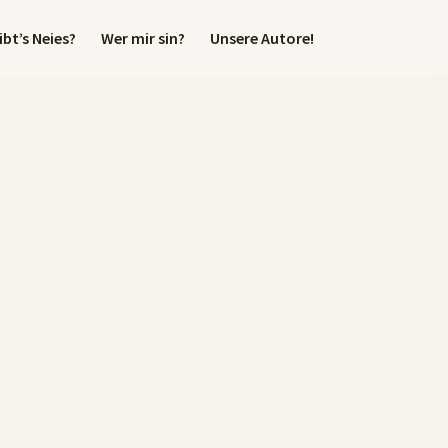
bt’s Neies?
Wer mir sin?
Unsere Autore!