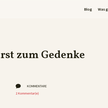
Blog
Was gi
urst zum Gedenke

KOMMENTARE
2 Kommentar(e)