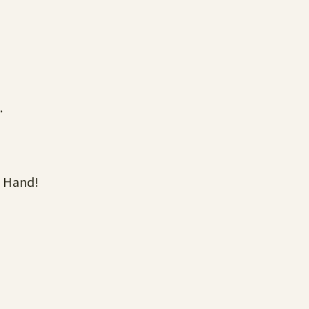
.
e Hand!