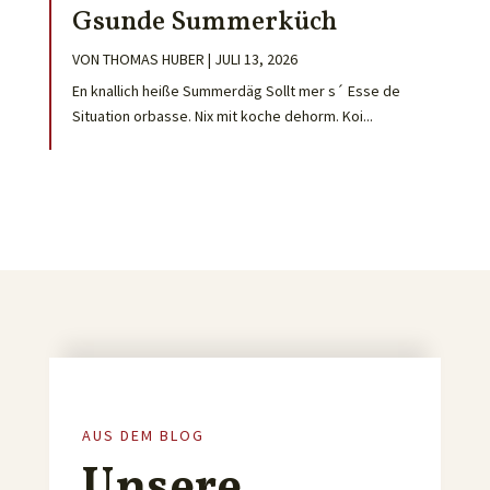
Gsunde Summerküch
VON
THOMAS HUBER
|
JULI 13, 2026
En knallich heiße Summerdäg Sollt mer s´ Esse de
Situation orbasse. Nix mit koche dehorm. Koi...
AUS DEM BLOG
Unsere